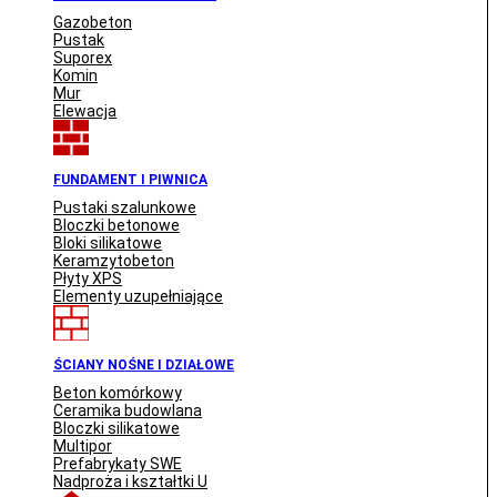
Gazobeton
Pustak
Suporex
Komin
Mur
Elewacja
FUNDAMENT I PIWNICA
Pustaki szalunkowe
Bloczki betonowe
Bloki silikatowe
Keramzytobeton
Płyty XPS
Elementy uzupełniające
ŚCIANY NOŚNE I DZIAŁOWE
Beton komórkowy
Ceramika budowlana
Bloczki silikatowe
Multipor
Prefabrykaty SWE
Nadproża i kształtki U