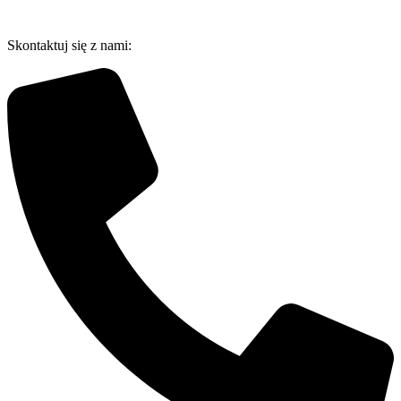
Przejdź
do
Skontaktuj się z nami:
treści