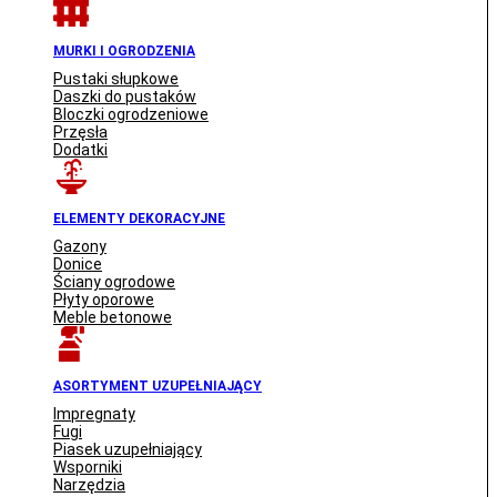
MURKI I OGRODZENIA
Pustaki słupkowe
Daszki do pustaków
Bloczki ogrodzeniowe
Przęsła
Dodatki
ELEMENTY DEKORACYJNE
Gazony
Donice
Ściany ogrodowe
Płyty oporowe
Meble betonowe
ASORTYMENT UZUPEŁNIAJĄCY
Impregnaty
Fugi
Piasek uzupełniający
Wsporniki
Narzędzia