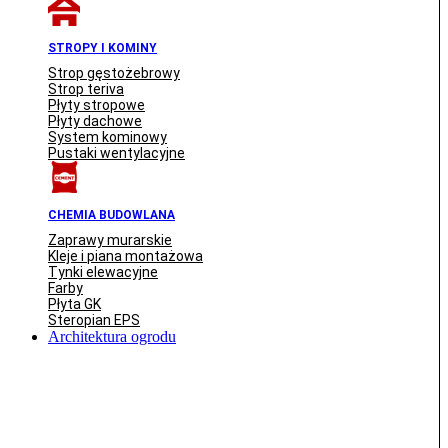
STROPY I KOMINY
Strop gęstożebrowy
Strop teriva
Płyty stropowe
Płyty dachowe
System kominowy
Pustaki wentylacyjne
CHEMIA BUDOWLANA
Zaprawy murarskie
Kleje i piana montażowa
Tynki elewacyjne
Farby
Płyta GK
Steropian EPS
Architektura ogrodu