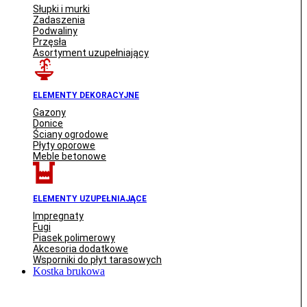
Słupki i murki
Zadaszenia
Podwaliny
Przęsła
Asortyment uzupełniający
ELEMENTY DEKORACYJNE
Gazony
Donice
Ściany ogrodowe
Płyty oporowe
Meble betonowe
ELEMENTY UZUPEŁNIAJĄCE
Impregnaty
Fugi
Piasek polimerowy
Akcesoria dodatkowe
Wsporniki do płyt tarasowych
Kostka brukowa