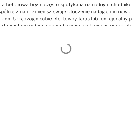
ara betonowa bryła, często spotykana na nudnym chodniku 
ólnie z nami zmienisz swoje otoczenie nadając mu nowocz
zeb. Urządzając sobie efektowny taras lub funkcjonalny p
tyment może być z powodzeniem użytkowany przez lata ni
na tworzenie różnego rodzaju koncepcji architektonicznyc
gaca ona architekturę ogrodową i pozwala łączyć florę z
ę kostka betonowa jest kluczowym materiałem do tworzeni
żwir, co gwarantuje solidny fundament. Tworząc konstruk
ientom kompleksową ofertę. Zaopatrzymy Cię w płyty taras
ałej architektury. Szeroka gama produktów zawiera równie