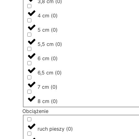
3,8 cm
(
0
)
4 cm
(
0
)
5 cm
(
0
)
5,5 cm
(
0
)
6 cm
(
0
)
6,5 cm
(
0
)
7 cm
(
0
)
8 cm
(
0
)
Obciążenie
ruch pieszy
(
0
)