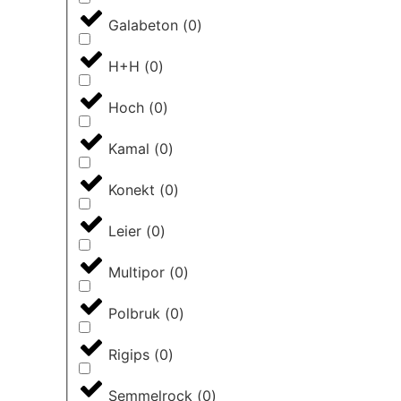
Galabeton
(
0
)
H+H
(
0
)
Hoch
(
0
)
Kamal
(
0
)
Konekt
(
0
)
Leier
(
0
)
Multipor
(
0
)
Polbruk
(
0
)
Rigips
(
0
)
Semmelrock
(
0
)