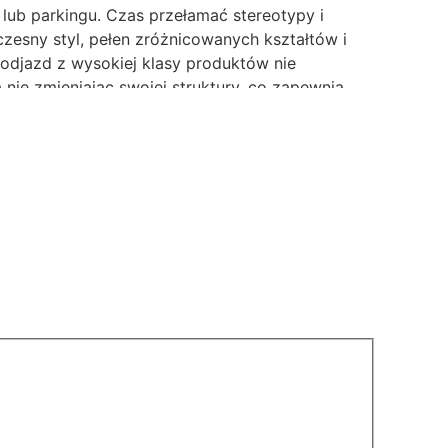
lub parkingu. Czas przełamać stereotypy i
esny styl, pełen zróżnicowanych kształtów i
odjazd z wysokiej klasy produktów nie
e zmieniając swojej struktury, co zapewnia
h. Wokół domu stosujemy ją do tworzenia
 modernistycznym wzornictwem. Wytrzymała i
a infrastruktury drogowej. Podbudową
cje betonowe, należy pamiętać o odpowiedniej
owe, kostki i płyty brukowe, stopnie schodowe,
ż preparaty do czyszczenia oraz impregnowania