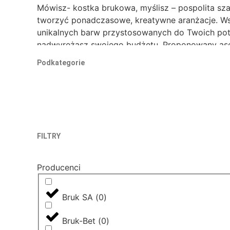
Mówisz- kostka brukowa, myślisz – pospolita sz
tworzyć ponadczasowe, kreatywne aranżacje. Wsp
unikalnych barw przystosowanych do Twoich potr
nadwyrężasz swojego budżetu. Proponowany asor
wieloletnia gwarancja producenta.
Podkategorie
Szerokie zastosowanie kostki brukowej pozwala 
chodniczków, obejść, dróżek i podjazdów. Wzbo
odporna na warunki atmosferyczne i eksploatacj
nawierzchni brukowej powinny być kruszywa lub 
impregnacji. Firma Protektor proponuje swoim Kl
palisady, murki, ogrodzenia, a także elementy m
FILTRY
wyrobów betonowych.
Producenci
Bruk SA
(
0
)
Bruk-Bet
(
0
)