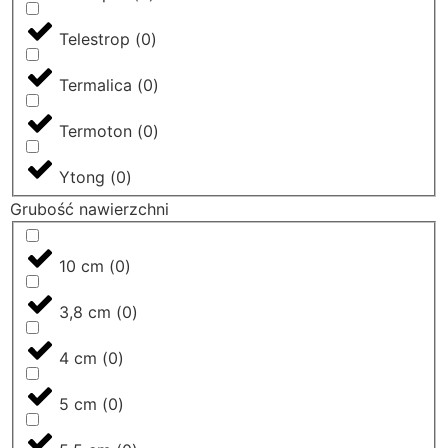
Telestrop
(
0
)
Termalica
(
0
)
Termoton
(
0
)
Ytong
(
0
)
Grubość nawierzchni
10 cm
(
0
)
3,8 cm
(
0
)
4 cm
(
0
)
5 cm
(
0
)