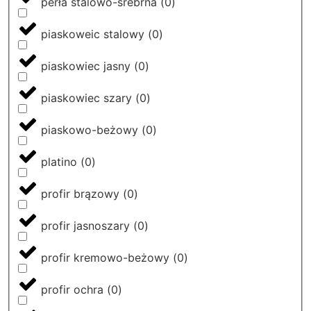
perła stalowo-srebrna
(
0
)
piaskoweic stalowy
(
0
)
piaskowiec jasny
(
0
)
piaskowiec szary
(
0
)
piaskowo-beżowy
(
0
)
platino
(
0
)
profir brązowy
(
0
)
profir jasnoszary
(
0
)
profir kremowo-beżowy
(
0
)
profir ochra
(
0
)