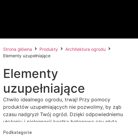
Strona główna
Produkty
Architektura ogrodu
Elementy uzupełniające
Elementy
uzupełniające
Chwilo idealnego ogrodu, trwaj! Przy pomocy
produktów uzupełniających nie pozwolimy, by ząb
czasu nadgryzł Twój ogród. Dzięki odpowiedniemu
ułożeniu i pielęgnacji kostka betonowa czy płyta
tarasowa będzie na długo cieszyć nie tylko Twoje oko,
Podkategorie
ale również przyszłych pokoleń.