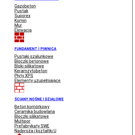
Gazobeton
Pustak
Suporex
Komin
Mur
Elewacja
FUNDAMENT I PIWNICA
Pustaki szalunkowe
Bloczki betonowe
Bloki silikatowe
Keramzytobeton
Płyty XPS
Elementy uzupełniające
ŚCIANY NOŚNE I DZIAŁOWE
Beton komórkowy
Ceramika budowlana
Bloczki silikatowe
Multipor
Prefabrykaty SWE
Nadproża i kształtki U