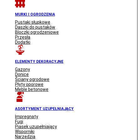
MURKI I OGRODZENIA
Pustaki słupkowe
Daszki do pustaków
Bloczki ogrodzeniowe
Przęsła
Dodatki
ELEMENTY DEKORACYJNE
Gazony
Donice
Ściany ogrodowe
Płyty oporowe
Meble betonowe
ASORTYMENT UZUPEŁNIAJĄCY
Impregnaty
Fugi
Piasek uzupełniający
Wsporniki
Narzędzia