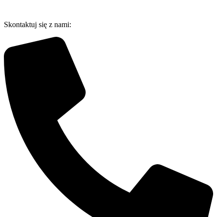
Przejdź
do
Skontaktuj się z nami:
treści