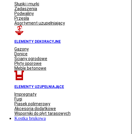
Słupki i murki
Zadaszenia
Podwaliny
Przęsła
Asortyment uzupełniający
ELEMENTY DEKORACYJNE
Gazony
Donice
Ściany ogrodowe
Płyty oporowe
Meble betonowe
ELEMENTY UZUPEŁNIAJĄCE
Impregnaty
Fugi
Piasek polimerowy
Akcesoria dodatkowe
Wsporniki do płyt tarasowych
Kostka brukowa