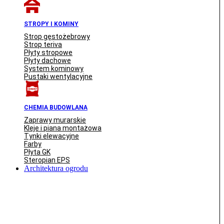
STROPY I KOMINY
Strop gęstożebrowy
Strop teriva
Płyty stropowe
Płyty dachowe
System kominowy
Pustaki wentylacyjne
CHEMIA BUDOWLANA
Zaprawy murarskie
Kleje i piana montażowa
Tynki elewacyjne
Farby
Płyta GK
Steropian EPS
Architektura ogrodu