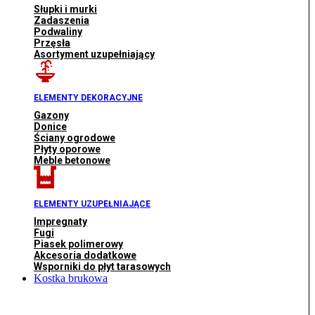
Słupki i murki
Zadaszenia
Podwaliny
Przęsła
Asortyment uzupełniający
ELEMENTY DEKORACYJNE
Gazony
Donice
Ściany ogrodowe
Płyty oporowe
Meble betonowe
ELEMENTY UZUPEŁNIAJĄCE
Impregnaty
Fugi
Piasek polimerowy
Akcesoria dodatkowe
Wsporniki do płyt tarasowych
Kostka brukowa