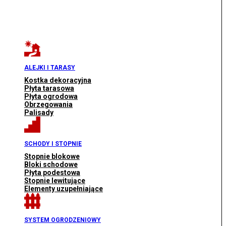
ALEJKI I TARASY
Kostka dekoracyjna
Płyta tarasowa
Płyta ogrodowa
Obrzegowania
Palisady
SCHODY I STOPNIE
Stopnie blokowe
Bloki schodowe
Płyta podestowa
Stopnie lewitujące
Elementy uzupełniające
SYSTEM OGRODZENIOWY