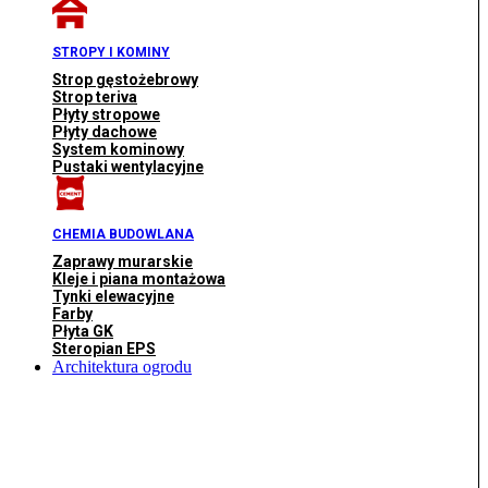
STROPY I KOMINY
Strop gęstożebrowy
Strop teriva
Płyty stropowe
Płyty dachowe
System kominowy
Pustaki wentylacyjne
CHEMIA BUDOWLANA
Zaprawy murarskie
Kleje i piana montażowa
Tynki elewacyjne
Farby
Płyta GK
Steropian EPS
Architektura ogrodu