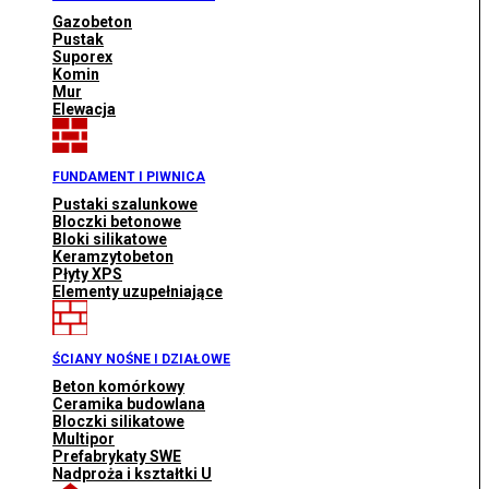
Gazobeton
Pustak
Suporex
Komin
Mur
Elewacja
FUNDAMENT I PIWNICA
Pustaki szalunkowe
Bloczki betonowe
Bloki silikatowe
Keramzytobeton
Płyty XPS
Elementy uzupełniające
ŚCIANY NOŚNE I DZIAŁOWE
Beton komórkowy
Ceramika budowlana
Bloczki silikatowe
Multipor
Prefabrykaty SWE
Nadproża i kształtki U