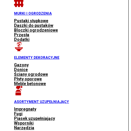
MURKI I OGRODZENIA
Pustaki słupkowe
Daszki do pustaków
Bloczki ogrodzeniowe
Przęsła
Dodatki
ELEMENTY DEKORACYJNE
Gazony
Donice
Ściany ogrodowe
Płyty oporowe
Meble betonowe
ASORTYMENT UZUPEŁNIAJĄCY
Impregnaty
Fugi
Piasek uzupełniający
Wsporniki
Narzędzia