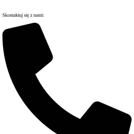
Przejdź
do
Skontaktuj się z nami:
treści