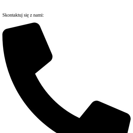
Przejdź
do
Skontaktuj się z nami:
treści