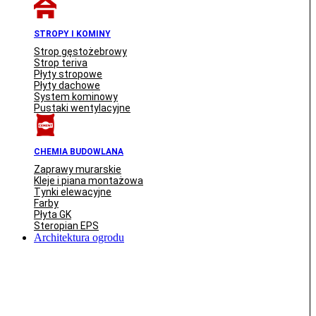
STROPY I KOMINY
Strop gęstożebrowy
Strop teriva
Płyty stropowe
Płyty dachowe
System kominowy
Pustaki wentylacyjne
CHEMIA BUDOWLANA
Zaprawy murarskie
Kleje i piana montażowa
Tynki elewacyjne
Farby
Płyta GK
Steropian EPS
Architektura ogrodu