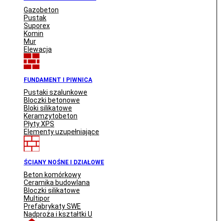
Gazobeton
Pustak
Suporex
Komin
Mur
Elewacja
FUNDAMENT I PIWNICA
Pustaki szalunkowe
Bloczki betonowe
Bloki silikatowe
Keramzytobeton
Płyty XPS
Elementy uzupełniające
ŚCIANY NOŚNE I DZIAŁOWE
Beton komórkowy
Ceramika budowlana
Bloczki silikatowe
Multipor
Prefabrykaty SWE
Nadproża i kształtki U