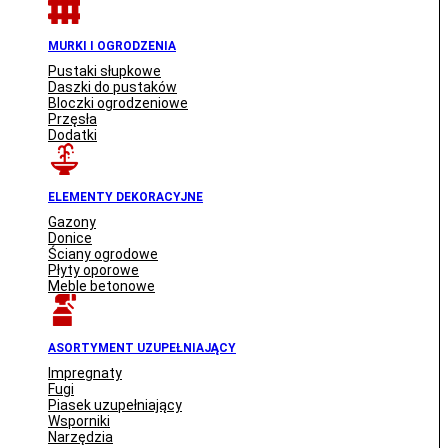
MURKI I OGRODZENIA
Pustaki słupkowe
Daszki do pustaków
Bloczki ogrodzeniowe
Przęsła
Dodatki
ELEMENTY DEKORACYJNE
Gazony
Donice
Ściany ogrodowe
Płyty oporowe
Meble betonowe
ASORTYMENT UZUPEŁNIAJĄCY
Impregnaty
Fugi
Piasek uzupełniający
Wsporniki
Narzędzia