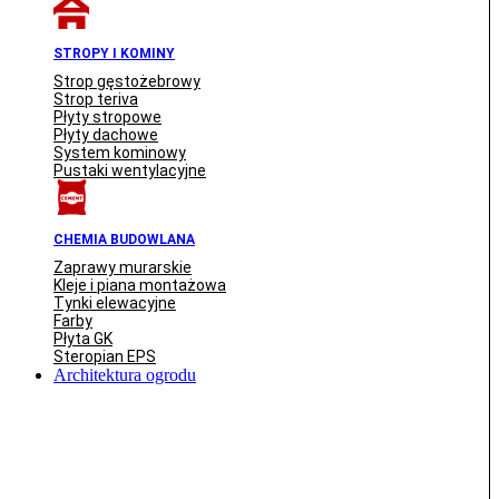
STROPY I KOMINY
Strop gęstożebrowy
Strop teriva
Płyty stropowe
Płyty dachowe
System kominowy
Pustaki wentylacyjne
CHEMIA BUDOWLANA
Zaprawy murarskie
Kleje i piana montażowa
Tynki elewacyjne
Farby
Płyta GK
Steropian EPS
Architektura ogrodu