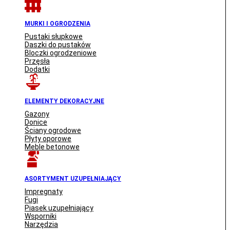
MURKI I OGRODZENIA
Pustaki słupkowe
Daszki do pustaków
Bloczki ogrodzeniowe
Przęsła
Dodatki
ELEMENTY DEKORACYJNE
Gazony
Donice
Ściany ogrodowe
Płyty oporowe
Meble betonowe
ASORTYMENT UZUPEŁNIAJĄCY
Impregnaty
Fugi
Piasek uzupełniający
Wsporniki
Narzędzia