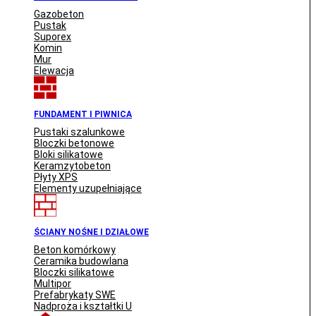
Gazobeton
Pustak
Suporex
Komin
Mur
Elewacja
FUNDAMENT I PIWNICA
Pustaki szalunkowe
Bloczki betonowe
Bloki silikatowe
Keramzytobeton
Płyty XPS
Elementy uzupełniające
ŚCIANY NOŚNE I DZIAŁOWE
Beton komórkowy
Ceramika budowlana
Bloczki silikatowe
Multipor
Prefabrykaty SWE
Nadproża i kształtki U