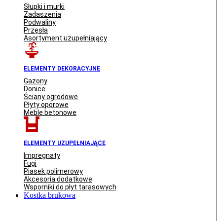
Słupki i murki
Zadaszenia
Podwaliny
Przęsła
Asortyment uzupełniający
ELEMENTY DEKORACYJNE
Gazony
Donice
Ściany ogrodowe
Płyty oporowe
Meble betonowe
ELEMENTY UZUPEŁNIAJĄCE
Impregnaty
Fugi
Piasek polimerowy
Akcesoria dodatkowe
Wsporniki do płyt tarasowych
Kostka brukowa