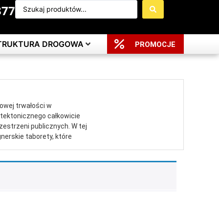
377
STRUKTURA DROGOWA
PROMOCJE
wej trwałości w
itektonicznego całkowicie
estrzeni publicznych. W tej
nerskie taborety, które
e te są całkowicie odporne
iezwykle prestiżową
na najbardziej ekstremalne
itą mrozoodpornością oraz
echnorattanowych, nie
n architektoniczny