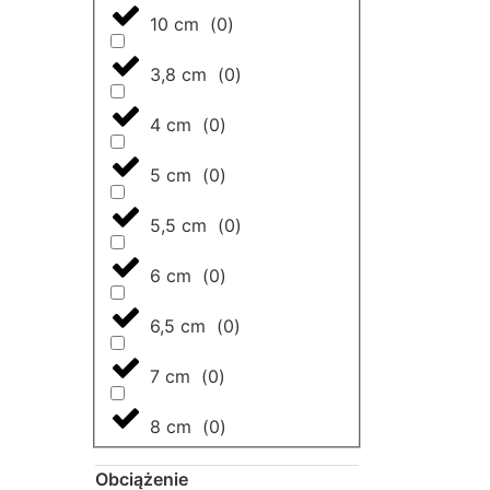
10 cm
(
0
)
3,8 cm
(
0
)
4 cm
(
0
)
5 cm
(
0
)
5,5 cm
(
0
)
6 cm
(
0
)
6,5 cm
(
0
)
7 cm
(
0
)
8 cm
(
0
)
Obciążenie