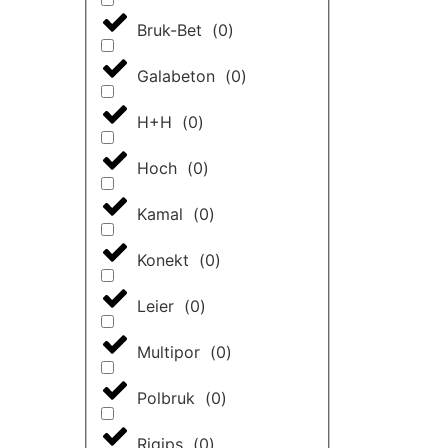
stosowany w produkcji mebli 
Bruk-Bet
(
0
)
fabrycznie przed wnikaniem 
pewność idealnej geometrii,
Galabeton
(
0
)
pod gołym niebem.
H+H
(
0
)
Hoch
(
0
)
Kamal
(
0
)
Konekt
(
0
)
Leier
(
0
)
Multipor
(
0
)
Polbruk
(
0
)
Rigips
(
0
)