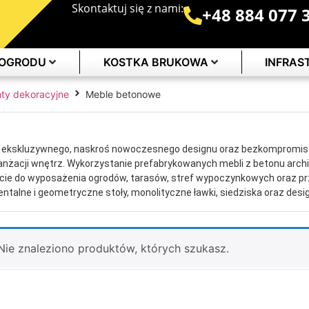
Skontaktuj się z nami:
+48 884 077 
 OGRODU
KOSTKA BRUKOWA
INFRA
ty dekoracyjne
Meble betonowe
 ekskluzywnego, naskroś nowoczesnego designu oraz bezkompromiso
aranżacji wnętrz. Wykorzystanie prefabrykowanych mebli z betonu arch
jście do wyposażenia ogrodów, tarasów, stref wypoczynkowych oraz prz
talne i geometryczne stoły, monolityczne ławki, siedziska oraz desig
imalistyczną formą. Dzięki swojej potężnej masie i stabilności, mebl
próby kradzieży czy akty wandalizmu, stanowiąc stałą, niezmienną i n
ej posesji.
Nie znaleziono produktów, których szukasz.
prasowanego betonu klasy premium gwarantuje absolutną odporność 
ne. Produkty te charakteryzują się minimalną nasiąkliwością, całkow
ie UV, co oznacza, że w przeciwieństwie do mebli drewnianych czy t
ia, impregnacji ani specjalistycznej konserwacji. Współczesny beto