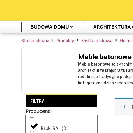
BUDOWA DOMU
ARCHITEKTURA
Strona główna
Produkty
Kostka brukowa
Elemen
Meble betonowe
Meble betonowe
to synonim
architekturze krajobrazu i 
redefiniuje tradycyjne pode
kategorii znajdziesz monumen
zachwycają swoją surową, min
na silne porywy wiatru oraz 
FILTRY
wizytówkę każdej nowoczesn
Producenci
Zastosowanie mebli z wibro
polskie warunki atmosferycz
odpornością na promieniowan
Bruk SA
(
0
)
wymagają sezonowego chowan