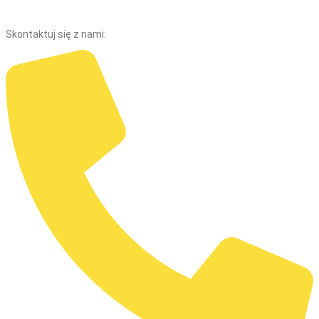
Przejdź
do
Skontaktuj się z nami:
treści