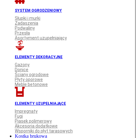
SYSTEM OGRODZENIOWY
Słupki i murki
Zadaszenia
Podwaliny
Przęsła
Asortyment uzupełniający
ELEMENTY DEKORACYJNE
Gazony
Donice
Ściany ogrodowe
Płyty oporowe
Meble betonowe
ELEMENTY UZUPEŁNIAJĄCE
Impregnaty
Fugi
Piasek polimerowy
Akcesoria dodatkowe
Wsporniki do płyt tarasowych
Kostka brukowa