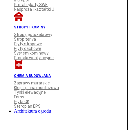
Multipor
Prefabrykaty SWE
Nadproża i kształtki U
STROPY I KOMINY
Strop gęstożebrowy
Strop teriva
Płyty stropowe
Płyty dachowe
System kominowy
Pustaki wentylacyjne
CHEMIA BUDOWLANA
Zaprawy murarskie
Kleje i piana montażowa
Tynki elewacyjne
Farby
Płyta GK
Steropian EPS
Architektura ogrodu