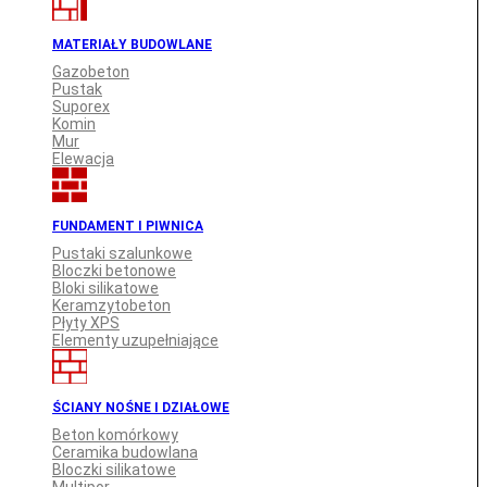
MATERIAŁY BUDOWLANE
Gazobeton
Pustak
Suporex
Komin
Mur
Elewacja
FUNDAMENT I PIWNICA
Pustaki szalunkowe
Bloczki betonowe
Bloki silikatowe
Keramzytobeton
Płyty XPS
Elementy uzupełniające
ŚCIANY NOŚNE I DZIAŁOWE
Beton komórkowy
Ceramika budowlana
Bloczki silikatowe