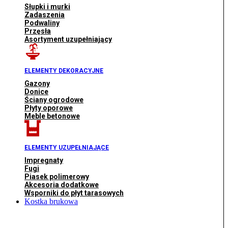
Słupki i murki
Zadaszenia
Podwaliny
Przęsła
Asortyment uzupełniający
ELEMENTY DEKORACYJNE
Gazony
Donice
Ściany ogrodowe
Płyty oporowe
Meble betonowe
ELEMENTY UZUPEŁNIAJĄCE
Impregnaty
Fugi
Piasek polimerowy
Akcesoria dodatkowe
Wsporniki do płyt tarasowych
Kostka brukowa