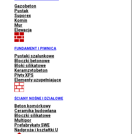
Gazobeton
Pustak
Suporex
Komin
Mur
Elewacja
FUNDAMENT I PIWNICA
Pustaki szalunkowe
Bloczki betonowe
Bloki silikatowe
Keramzytobeton
Płyty XPS
Elementy uzupełniające
ŚCIANY NOŚNE I DZIAŁOWE
Beton komórkowy
Ceramika budowlana
Bloczki silikatowe
Multipor
Prefabrykaty SWE
Nadproża i kształtki U