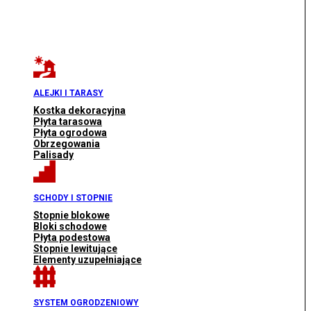
ALEJKI I TARASY
Kostka dekoracyjna
Płyta tarasowa
Płyta ogrodowa
Obrzegowania
Palisady
SCHODY I STOPNIE
Stopnie blokowe
Bloki schodowe
Płyta podestowa
Stopnie lewitujące
Elementy uzupełniające
SYSTEM OGRODZENIOWY