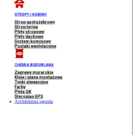
STROPY I KOMINY
Strop gęstożebrowy
Strop teriva
Płyty stropowe
Płyty dachowe
System kominowy
Pustaki wentylacyjne
CHEMIA BUDOWLANA
Zaprawy murarskie
Kleje i piana montażowa
Tynki elewacyjne
Farby
Płyta GK
Steropian EPS
Architektura ogrodu