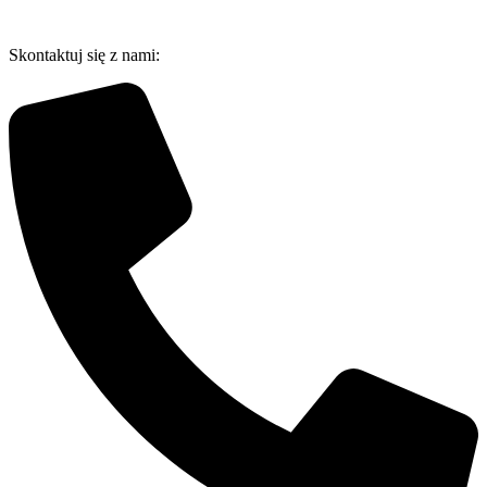
Przejdź
do
Skontaktuj się z nami:
treści