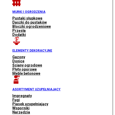
MURKI I OGRODZENIA
Pustaki słupkowe
Daszki do pustaków
Bloczki ogrodzeniowe
Przęsła
Dodatki
ELEMENTY DEKORACYJNE
Gazony
Donice
Ściany ogrodowe
Płyty oporowe
Meble betonowe
ASORTYMENT UZUPEŁNIAJĄCY
Impregnaty
Fugi
Piasek uzupełniający
Wsporniki
Narzędzia