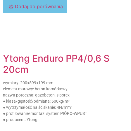
Dodaj do porównania
Ytong Enduro PP4/0,6 S
20cm
wymiary:
200x599x199 mm
element murowy:
beton komórkowy
nazwa potoczna:
gazobeton, siporex
● klasa/gęstość/odmiana:
600kg/m³
● wytrzymałość na ściskanie:
4N/mm²
● profilowanie/montaż:
system PIÓRO-WPUST
● producent:
Ytong