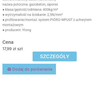
nazwa potoczna:
gazobeton, siporex
● klasa/gęstość/odmiana:
400kg/m³
● wytrzymałość na ściskanie:
2,5N/mm²
● profilowanie/montaż:
system PIÓRO-WPUST z uchwytem
montażowym
● producent:
Ytong
Cena
17,99
zł
szt
SZCZEGÓŁY
Dodaj do porównania