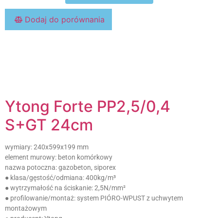
Dodaj do porównania
Ytong Forte PP2,5/0,4
S+GT 24cm
wymiary:
240x599x199 mm
element murowy:
beton komórkowy
nazwa potoczna:
gazobeton, siporex
● klasa/gęstość/odmiana:
400kg/m³
● wytrzymałość na ściskanie:
2,5N/mm²
● profilowanie/montaż:
system PIÓRO-WPUST z uchwytem
montażowym