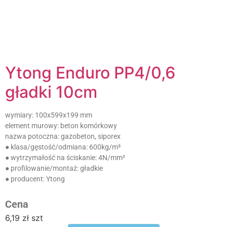
posiadają takie same właściwości w każdym miejscu,
eliminując w ten sposób powstawanie mostków
termicznych.
Ytong Enduro PP4/0,6
gładki 10cm
wymiary:
100x599x199 mm
element murowy:
beton komórkowy
nazwa potoczna:
gazobeton, siporex
● klasa/gęstość/odmiana:
600kg/m³
● wytrzymałość na ściskanie:
4N/mm²
● profilowanie/montaż:
gładkie
● producent:
Ytong
Cena
6,19
zł
szt