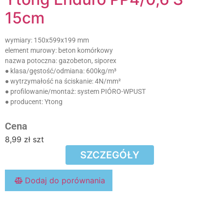
15cm
wymiary:
150x599x199 mm
element murowy:
beton komórkowy
nazwa potoczna:
gazobeton, siporex
● klasa/gęstość/odmiana:
600kg/m³
● wytrzymałość na ściskanie:
4N/mm²
● profilowanie/montaż:
system PIÓRO-WPUST
● producent:
Ytong
Cena
8,99
zł
szt
SZCZEGÓŁY
Dodaj do porównania