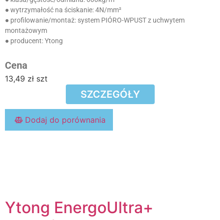
● wytrzymałość na ściskanie:
4N/mm²
● profilowanie/montaż:
system PIÓRO-WPUST z uchwytem
montażowym
● producent:
Ytong
Cena
13,49
zł
szt
SZCZEGÓŁY
Dodaj do porównania
Ytong EnergoUltra+