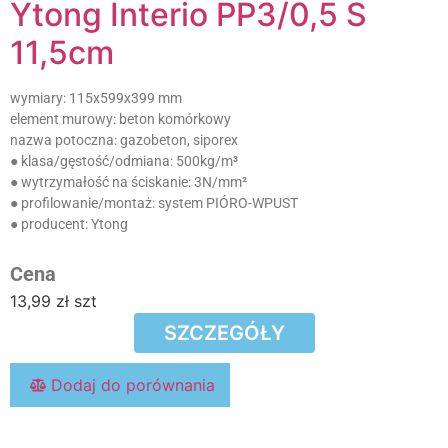
Ytong Interio PP3/0,5 S
11,5cm
wymiary:
115x599x399 mm
element murowy:
beton komórkowy
nazwa potoczna:
gazobeton, siporex
● klasa/gęstość/odmiana:
500kg/m³
● wytrzymałość na ściskanie:
3N/mm²
● profilowanie/montaż:
system PIÓRO-WPUST
● producent:
Ytong
Cena
13,99
zł
szt
SZCZEGÓŁY
Dodaj do porównania