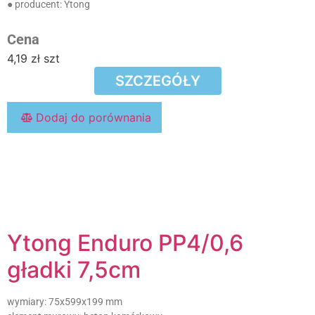
● producent:
Ytong
Cena
4,19
zł
szt
SZCZEGÓŁY
Dodaj do porównania
Ytong Enduro PP4/0,6
gładki 7,5cm
wymiary:
75x599x199 mm