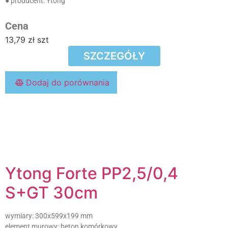
● producent:
Ytong
Cena
13,79
zł
szt
SZCZEGÓŁY
Dodaj do porównania
Ytong Forte PP2,5/0,4
S+GT 30cm
wymiary:
300x599x199 mm
element murowy:
beton komórkowy