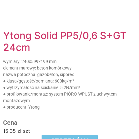
Ytong Solid PP5/0,6 S+GT
24cm
wymiary:
240x599x199 mm
element murowy:
beton komórkowy
nazwa potoczna:
gazobeton, siporex
● klasa/gęstość/odmiana:
600kg/m³
● wytrzymałość na ściskanie:
5,2N/mm²
● profilowanie/montaż:
system PIÓRO-WPUST z uchwytem
montażowym
● producent:
Ytong
Cena
15,35
zł
szt