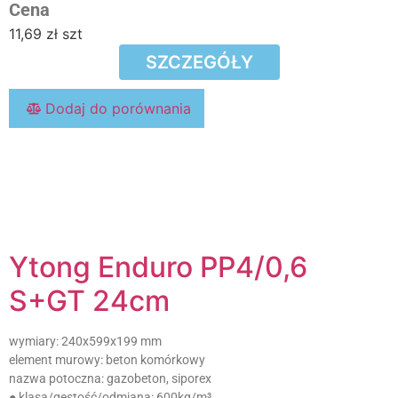
Cena
11,69
zł
szt
SZCZEGÓŁY
Dodaj do porównania
Ytong Enduro PP4/0,6
S+GT 24cm
wymiary:
240x599x199 mm
element murowy:
beton komórkowy
nazwa potoczna:
gazobeton, siporex
● klasa/gęstość/odmiana:
600kg/m³