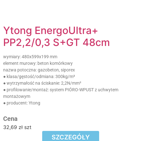
Ytong EnergoUltra+
PP2,2/0,3 S+GT 48cm
wymiary:
480x599x199 mm
element murowy:
beton komórkowy
nazwa potoczna:
gazobeton, siporex
● klasa/gęstość/odmiana:
300kg/m³
● wytrzymałość na ściskanie:
2,2N/mm²
● profilowanie/montaż:
system PIÓRO-WPUST z uchwytem
montażowym
● producent:
Ytong
Cena
32,69
zł
szt
SZCZEGÓŁY