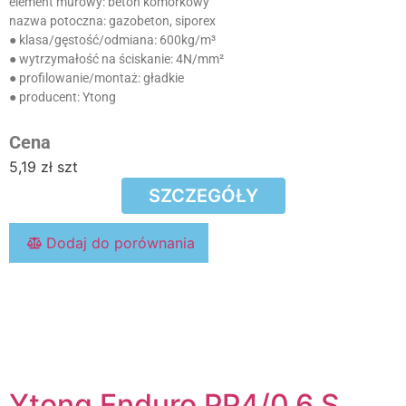
element murowy:
beton komórkowy
nazwa potoczna:
gazobeton, siporex
● klasa/gęstość/odmiana:
600kg/m³
● wytrzymałość na ściskanie:
4N/mm²
● profilowanie/montaż:
gładkie
● producent:
Ytong
Cena
5,19
zł
szt
SZCZEGÓŁY
Dodaj do porównania
Ytong Enduro PP4/0,6 S