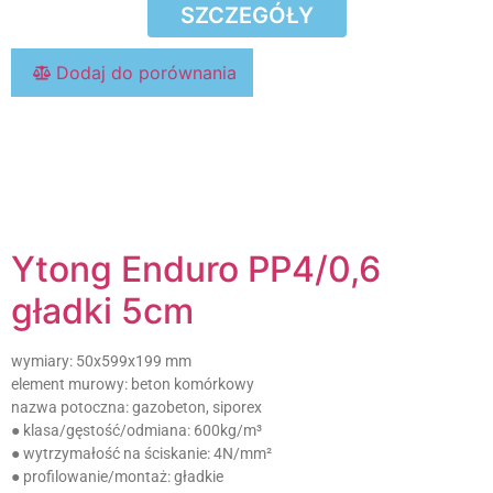
SZCZEGÓŁY
Dodaj do porównania
Ytong Enduro PP4/0,6
gładki 5cm
wymiary:
50x599x199 mm
element murowy:
beton komórkowy
nazwa potoczna:
gazobeton, siporex
● klasa/gęstość/odmiana:
600kg/m³
● wytrzymałość na ściskanie:
4N/mm²
● profilowanie/montaż:
gładkie