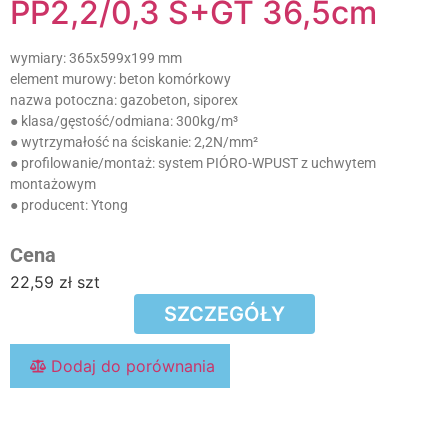
PP2,2/0,3 S+GT 36,5cm
wymiary:
365x599x199 mm
element murowy:
beton komórkowy
nazwa potoczna:
gazobeton, siporex
● klasa/gęstość/odmiana:
300kg/m³
● wytrzymałość na ściskanie:
2,2N/mm²
● profilowanie/montaż:
system PIÓRO-WPUST z uchwytem
montażowym
● producent:
Ytong
Cena
22,59
zł
szt
SZCZEGÓŁY
Dodaj do porównania