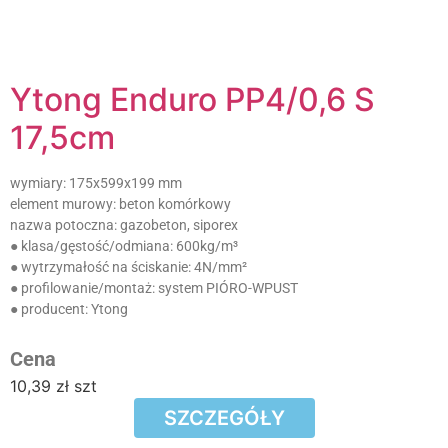
Ytong Enduro PP4/0,6 S
17,5cm
wymiary:
175x599x199 mm
element murowy:
beton komórkowy
nazwa potoczna:
gazobeton, siporex
● klasa/gęstość/odmiana:
600kg/m³
● wytrzymałość na ściskanie:
4N/mm²
● profilowanie/montaż:
system PIÓRO-WPUST
● producent:
Ytong
Cena
10,39
zł
szt
SZCZEGÓŁY