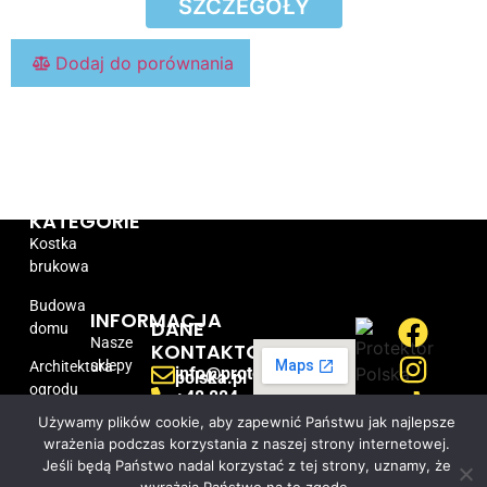
SZCZEGÓŁY
Dodaj do porównania
KATEGORIE
Kostka
brukowa
Budowa
INFORMACJA
DANE
domu
Nasze
KONTAKTOWE
sklepy
Architektura
info@protektor-
polska.pl
ogrodu
+48 884
077 377
Kontakt
PROTEKTOR-
Używamy plików cookie, aby zapewnić Państwu jak najlepsze
z
Promocje
POLSKA sp.
wrażenia podczas korzystania z naszej strony internetowej.
nami
z o.o.
Jeśli będą Państwo nadal korzystać z tej strony, uznamy, że
Jarząbkowa