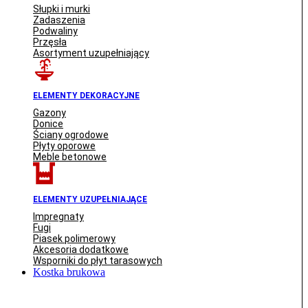
Słupki i murki
Zadaszenia
Podwaliny
Przęsła
Asortyment uzupełniający
ELEMENTY DEKORACYJNE
Gazony
Donice
Ściany ogrodowe
Płyty oporowe
Meble betonowe
ELEMENTY UZUPEŁNIAJĄCE
Impregnaty
Fugi
Piasek polimerowy
Akcesoria dodatkowe
Wsporniki do płyt tarasowych
Kostka brukowa