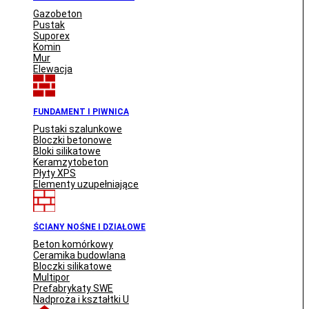
Gazobeton
Pustak
Suporex
Komin
Mur
Elewacja
FUNDAMENT I PIWNICA
Pustaki szalunkowe
Bloczki betonowe
Bloki silikatowe
Keramzytobeton
Płyty XPS
Elementy uzupełniające
ŚCIANY NOŚNE I DZIAŁOWE
Beton komórkowy
Ceramika budowlana
Bloczki silikatowe
Multipor
Prefabrykaty SWE
Nadproża i kształtki U