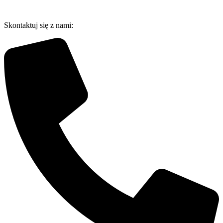
Przejdź
do
Skontaktuj się z nami:
treści