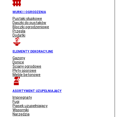
MURKI I OGRODZENIA
Pustaki słupkowe
Daszki do pustaków
Bloczki ogrodzeniowe
Przęsła
Dodatki
ELEMENTY DEKORACYJNE
Gazony
Donice
Ściany ogrodowe
Płyty oporowe
Meble betonowe
ASORTYMENT UZUPEŁNIAJĄCY
Impregnaty
Fugi
Piasek uzupełniający
Wsporniki
Narzędzia