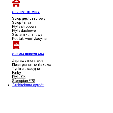
STROPY I KOMINY
Strop gęstożebrowy
Strop teriva
Płyty stropowe
Płyty dachowe
System kominowy
Pustaki wentylacyjne
CHEMIA BUDOWLANA
Zaprawy murarskie
Kleje i piana montażowa
Tynki elewacyjne
Farby
Płyta GK
Steropian EPS
Architektura ogrodu