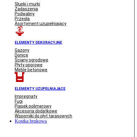
Słupki i murki
Zadaszenia
Podwaliny
Przęsła
Asortyment uzupełniający
ELEMENTY DEKORACYJNE
Gazony
Donice
Ściany ogrodowe
Płyty oporowe
Meble betonowe
ELEMENTY UZUPEŁNIAJĄCE
Impregnaty
Fugi
Piasek polimerowy
Akcesoria dodatkowe
Wsporniki do płyt tarasowych
Kostka brukowa