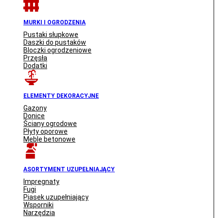
MURKI I OGRODZENIA
Pustaki słupkowe
Daszki do pustaków
Bloczki ogrodzeniowe
Przęsła
Dodatki
ELEMENTY DEKORACYJNE
Gazony
Donice
Ściany ogrodowe
Płyty oporowe
Meble betonowe
ASORTYMENT UZUPEŁNIAJĄCY
Impregnaty
Fugi
Piasek uzupełniający
Wsporniki
Narzędzia