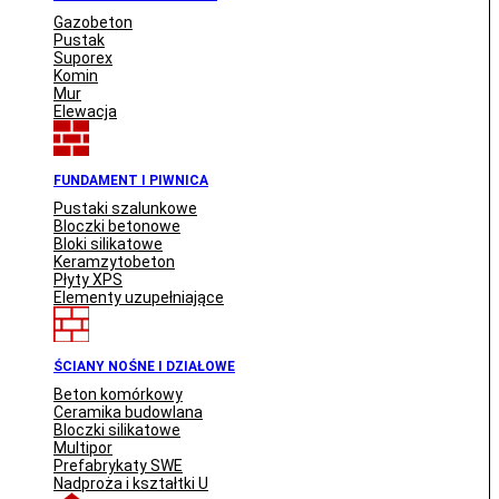
Gazobeton
Pustak
Suporex
Komin
Mur
Elewacja
FUNDAMENT I PIWNICA
Pustaki szalunkowe
Bloczki betonowe
Bloki silikatowe
Keramzytobeton
Płyty XPS
Elementy uzupełniające
ŚCIANY NOŚNE I DZIAŁOWE
Beton komórkowy
Ceramika budowlana
Bloczki silikatowe
Multipor
Prefabrykaty SWE
Nadproża i kształtki U