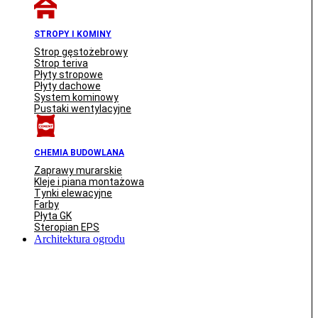
STROPY I KOMINY
Strop gęstożebrowy
Strop teriva
Płyty stropowe
Płyty dachowe
System kominowy
Pustaki wentylacyjne
CHEMIA BUDOWLANA
Zaprawy murarskie
Kleje i piana montażowa
Tynki elewacyjne
Farby
Płyta GK
Steropian EPS
Architektura ogrodu