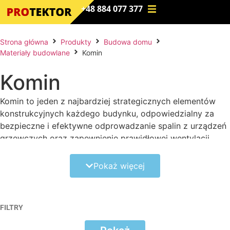
+48 884 077 377
Strona główna
Produkty
Budowa domu
Materiały budowlane
Komin
Komin
Komin to jeden z najbardziej strategicznych elementów
konstrukcyjnych każdego budynku, odpowiedzialny za
bezpieczne i efektywne odprowadzanie spalin z urządzeń
grzewczych oraz zapewnienie prawidłowej wentylacji
pomieszczeń. Współczesne budownictwo niemal
całkowicie odeszło od tradycyjnych kominów
Pokaż więcej
murowanych z cegły na rzecz nowoczesnych,
systemowych kominów ceramicznych i stalowych. Gotowe
systemy kominowe składają się z precyzyjnie
FILTRY
dopasowanych elementów – od pustaków obudowy, przez
izolację z wełny mineralnej, aż po kwasoodporne i