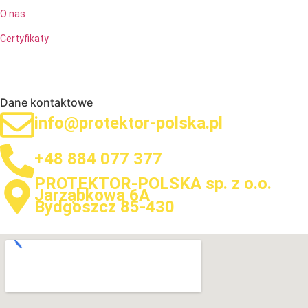
O nas
Certyfikaty
Dane kontaktowe
info@protektor-polska.pl
+48 884 077 377
PROTEKTOR-POLSKA sp. z o.o.
Jarząbkowa 6A
Bydgoszcz 85-430