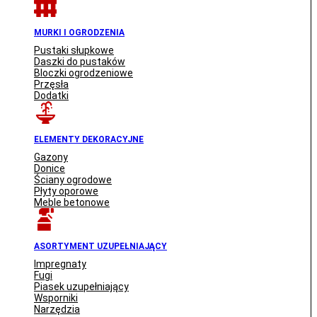
MURKI I OGRODZENIA
Pustaki słupkowe
Daszki do pustaków
Bloczki ogrodzeniowe
Przęsła
Dodatki
ELEMENTY DEKORACYJNE
Gazony
Donice
Ściany ogrodowe
Płyty oporowe
Meble betonowe
ASORTYMENT UZUPEŁNIAJĄCY
Impregnaty
Fugi
Piasek uzupełniający
Wsporniki
Narzędzia