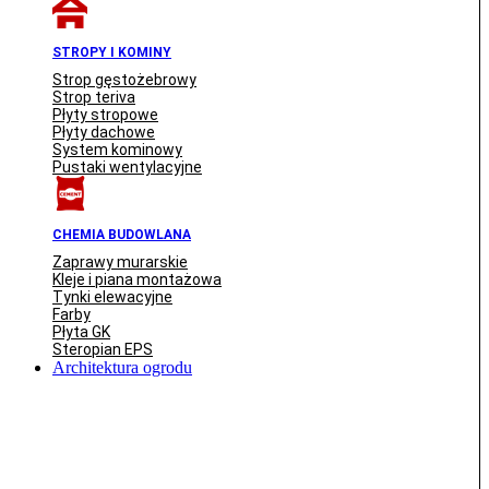
STROPY I KOMINY
Strop gęstożebrowy
Strop teriva
Płyty stropowe
Płyty dachowe
System kominowy
Pustaki wentylacyjne
CHEMIA BUDOWLANA
Zaprawy murarskie
Kleje i piana montażowa
Tynki elewacyjne
Farby
Płyta GK
Steropian EPS
Architektura ogrodu