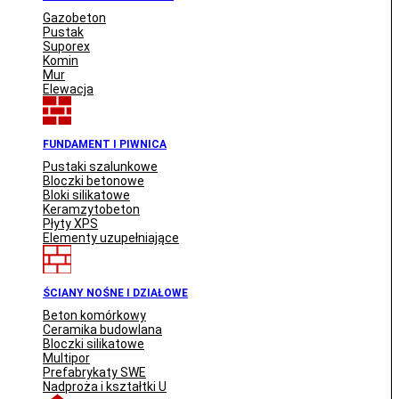
Gazobeton
Pustak
Suporex
Komin
Mur
Elewacja
FUNDAMENT I PIWNICA
Pustaki szalunkowe
Bloczki betonowe
Bloki silikatowe
Keramzytobeton
Płyty XPS
Elementy uzupełniające
ŚCIANY NOŚNE I DZIAŁOWE
Beton komórkowy
Ceramika budowlana
Bloczki silikatowe
Multipor
Prefabrykaty SWE
Nadproża i kształtki U