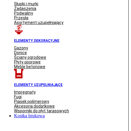
Słupki i murki
Zadaszenia
Podwaliny
Przęsła
Asortyment uzupełniający
ELEMENTY DEKORACYJNE
Gazony
Donice
Ściany ogrodowe
Płyty oporowe
Meble betonowe
ELEMENTY UZUPEŁNIAJĄCE
Impregnaty
Fugi
Piasek polimerowy
Akcesoria dodatkowe
Wsporniki do płyt tarasowych
Kostka brukowa