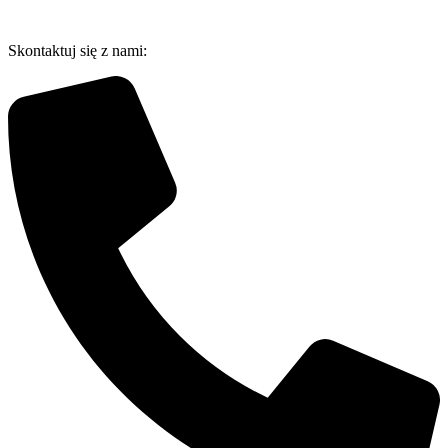
Przejdź
do
Skontaktuj się z nami:
treści