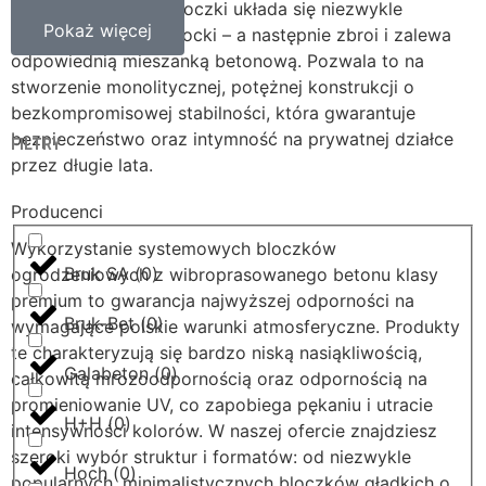
pustym wnętrzem, bloczki układa się niezwykle
Pokaż więcej
sprawnie – niczym klocki – a następnie zbroi i zalewa
odpowiednią mieszanką betonową. Pozwala to na
stworzenie monolitycznej, potężnej konstrukcji o
bezkompromisowej stabilności, która gwarantuje
bezpieczeństwo oraz intymność na prywatnej działce
FILTRY
przez długie lata.
Producenci
Wykorzystanie systemowych bloczków
Bruk SA
(
0
)
ogrodzeniowych z wibroprasowanego betonu klasy
premium to gwarancja najwyższej odporności na
Bruk-Bet
(
0
)
wymagające polskie warunki atmosferyczne. Produkty
te charakteryzują się bardzo niską nasiąkliwością,
Galabeton
(
0
)
całkowitą mrozoodpornością oraz odpornością na
promieniowanie UV, co zapobiega pękaniu i utracie
H+H
(
0
)
intensywności kolorów. W naszej ofercie znajdziesz
szeroki wybór struktur i formatów: od niezwykle
Hoch
(
0
)
popularnych, minimalistycznych bloczków gładkich o