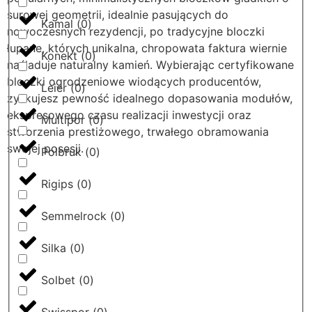
surowej geometrii, idealnie pasujących do
Kamal
(
0
)
nowoczesnych rezydencji, po tradycyjne bloczki
łupane, których unikalna, chropowata faktura wiernie
Konekt
(
0
)
naśladuje naturalny kamień. Wybierając certyfikowane
bloczki ogrodzeniowe wiodących producentów,
Leier
(
0
)
zyskujesz pewność idealnego dopasowania modułów,
ekspresowego czasu realizacji inwestycji oraz
Multipor
(
0
)
stworzenia prestiżowego, trwałego obramowania
swojej posesji.
Polbruk
(
0
)
Rigips
(
0
)
Semmelrock
(
0
)
Silka
(
0
)
Solbet
(
0
)