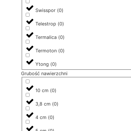
Swisspor
(
0
)
Telestrop
(
0
)
Termalica
(
0
)
Termoton
(
0
)
Ytong
(
0
)
Grubość nawierzchni
10 cm
(
0
)
3,8 cm
(
0
)
4 cm
(
0
)
5 cm
(
0
)