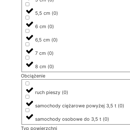
5,5 cm
(
0
)
6 cm
(
0
)
6,5 cm
(
0
)
7 cm
(
0
)
8 cm
(
0
)
Obciążenie
ruch pieszy
(
0
)
samochody ciężarowe powyżej 3,5 t
(
0
)
samochody osobowe do 3,5 t
(
0
)
Typ powierzchni