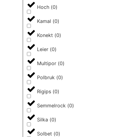
Hoch
(
0
)
Kamal
(
0
)
Konekt
(
0
)
Leier
(
0
)
Multipor
(
0
)
Polbruk
(
0
)
Rigips
(
0
)
Semmelrock
(
0
)
Silka
(
0
)
Solbet
(
0
)