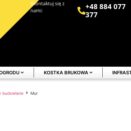
Skontaktuj się z
+48 884 077
nami:
377
 OGRODU
KOSTKA BRUKOWA
INFRA
ły budowlane
Mur