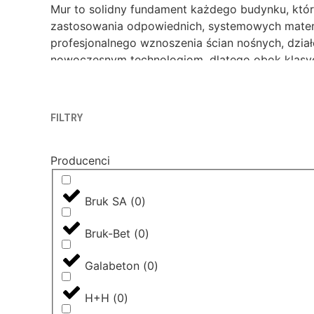
Mur to solidny fundament każdego budynku, które
zastosowania odpowiednich, systemowych materi
profesjonalnego wznoszenia ścian nośnych, dzia
nowoczesnym technologiom, dlatego obok klasyc
spoin, zaprawy termoizolacyjne oraz innowacyjne
FILTRY
Właściwy dobór chemii i akcesoriów murarskich 
przegrody. Stosowanie systemowych zapraw klej
Producenci
muru i minimalizuje straty ciepła. Wznoszenie st
zapobiegające powstawaniu wykwitów, plastyfika
ściany przed pękaniem w miejscach narażonych 
Bruk SA
(
0
)
pewność idealnej przyczepności, wytrzymałości na 
Bruk-Bet
(
0
)
Galabeton
(
0
)
H+H
(
0
)