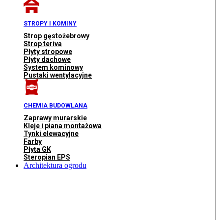
STROPY I KOMINY
Strop gęstożebrowy
Strop teriva
Płyty stropowe
Płyty dachowe
System kominowy
Pustaki wentylacyjne
CHEMIA BUDOWLANA
Zaprawy murarskie
Kleje i piana montażowa
Tynki elewacyjne
Farby
Płyta GK
Steropian EPS
Architektura ogrodu