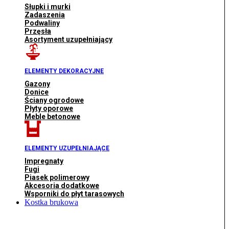
Słupki i murki
Zadaszenia
Podwaliny
Przęsła
Asortyment uzupełniający
ELEMENTY DEKORACYJNE
Gazony
Donice
Ściany ogrodowe
Płyty oporowe
Meble betonowe
ELEMENTY UZUPEŁNIAJĄCE
Impregnaty
Fugi
Piasek polimerowy
Akcesoria dodatkowe
Wsporniki do płyt tarasowych
Kostka brukowa