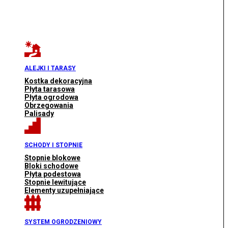
ALEJKI I TARASY
Kostka dekoracyjna
Płyta tarasowa
Płyta ogrodowa
Obrzegowania
Palisady
SCHODY I STOPNIE
Stopnie blokowe
Bloki schodowe
Płyta podestowa
Stopnie lewitujące
Elementy uzupełniające
SYSTEM OGRODZENIOWY