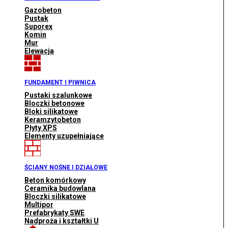
Gazobeton
Pustak
Suporex
Komin
Mur
Elewacja
FUNDAMENT I PIWNICA
Pustaki szalunkowe
Bloczki betonowe
Bloki silikatowe
Keramzytobeton
Płyty XPS
Elementy uzupełniające
ŚCIANY NOŚNE I DZIAŁOWE
Beton komórkowy
Ceramika budowlana
Bloczki silikatowe
Multipor
Prefabrykaty SWE
Nadproża i kształtki U