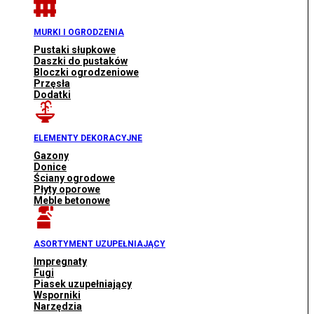
MURKI I OGRODZENIA
Pustaki słupkowe
Daszki do pustaków
Bloczki ogrodzeniowe
Przęsła
Dodatki
ELEMENTY DEKORACYJNE
Gazony
Donice
Ściany ogrodowe
Płyty oporowe
Meble betonowe
ASORTYMENT UZUPEŁNIAJĄCY
Impregnaty
Fugi
Piasek uzupełniający
Wsporniki
Narzędzia