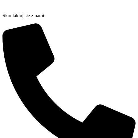
Przejdź
do
Skontaktuj się z nami:
treści