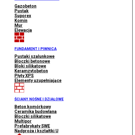
Gazobeton
Pustak
Suporex
Komin
Mur
Elewacja
FUNDAMENT I PIWNICA
Pustaki szalunkowe
Bloczki betonowe
Bloki silikatowe
Keramzytobeton
Płyty XPS
Elementy uzupełniające
ŚCIANY NOŚNE I DZIAŁOWE
Beton komórkowy
Ceramika budowlana
Bloczki silikatowe
Multipor
Prefabrykaty SWE
Nadproża i kształtki U