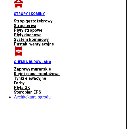
STROPY I KOMINY
Strop gęstożebrowy
Strop teriva
Płyty stropowe
Płyty dachowe
System kominowy
Pustaki wentylacyjne
CHEMIA BUDOWLANA
Zaprawy murarskie
Kleje i piana montażowa
Tynki elewacyjne
Farby
Płyta GK
Steropian EPS
Architektura ogrodu