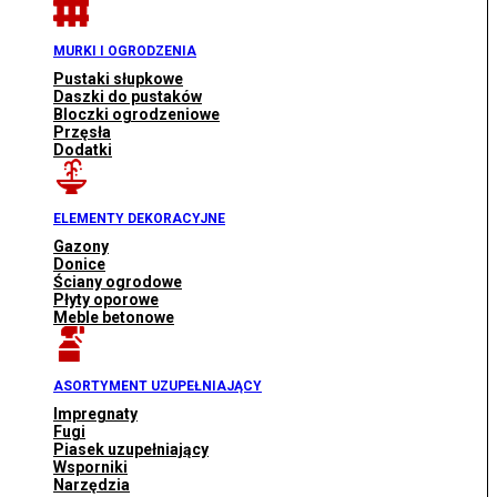
MURKI I OGRODZENIA
Pustaki słupkowe
Daszki do pustaków
Bloczki ogrodzeniowe
Przęsła
Dodatki
ELEMENTY DEKORACYJNE
Gazony
Donice
Ściany ogrodowe
Płyty oporowe
Meble betonowe
ASORTYMENT UZUPEŁNIAJĄCY
Impregnaty
Fugi
Piasek uzupełniający
Wsporniki
Narzędzia