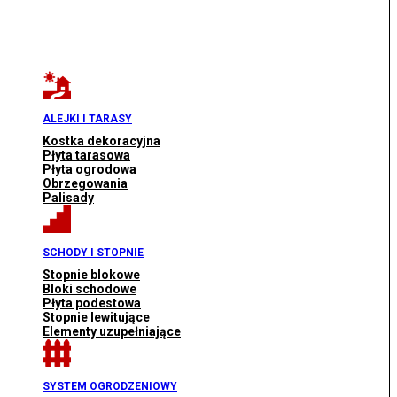
ALEJKI I TARASY
Kostka dekoracyjna
Płyta tarasowa
Płyta ogrodowa
Obrzegowania
Palisady
SCHODY I STOPNIE
Stopnie blokowe
Bloki schodowe
Płyta podestowa
Stopnie lewitujące
Elementy uzupełniające
SYSTEM OGRODZENIOWY