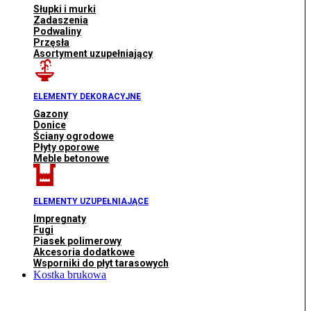
Słupki i murki
Zadaszenia
Podwaliny
Przęsła
Asortyment uzupełniający
ELEMENTY DEKORACYJNE
Gazony
Donice
Ściany ogrodowe
Płyty oporowe
Meble betonowe
ELEMENTY UZUPEŁNIAJĄCE
Impregnaty
Fugi
Piasek polimerowy
Akcesoria dodatkowe
Wsporniki do płyt tarasowych
Kostka brukowa