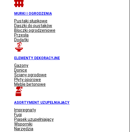
MURKI I OGRODZENIA
Pustaki słupkowe
Daszki do pustaków
Bloczki ogrodzeniowe
Przęsła
Dodatki
ELEMENTY DEKORACYJNE
Gazony
Donice
Ściany ogrodowe
Płyty oporowe
Meble betonowe
ASORTYMENT UZUPEŁNIAJĄCY
Impregnaty
Fugi
Piasek uzupełniający
Wsporniki
Narzędzia