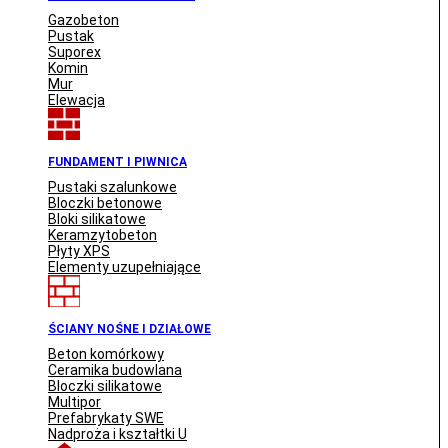
Gazobeton
Pustak
Suporex
Komin
Mur
Elewacja
FUNDAMENT I PIWNICA
Pustaki szalunkowe
Bloczki betonowe
Bloki silikatowe
Keramzytobeton
Płyty XPS
Elementy uzupełniające
ŚCIANY NOŚNE I DZIAŁOWE
Beton komórkowy
Ceramika budowlana
Bloczki silikatowe
Multipor
Prefabrykaty SWE
Nadproża i kształtki U