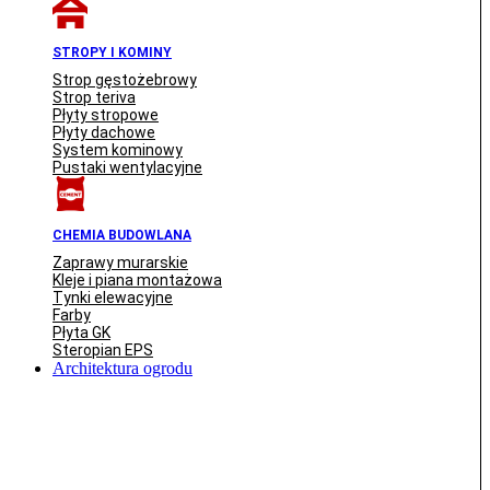
STROPY I KOMINY
Strop gęstożebrowy
Strop teriva
Płyty stropowe
Płyty dachowe
System kominowy
Pustaki wentylacyjne
CHEMIA BUDOWLANA
Zaprawy murarskie
Kleje i piana montażowa
Tynki elewacyjne
Farby
Płyta GK
Steropian EPS
Architektura ogrodu