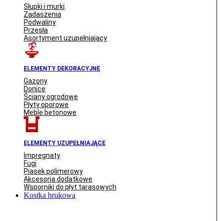
Słupki i murki
Zadaszenia
Podwaliny
Przęsła
Asortyment uzupełniający
ELEMENTY DEKORACYJNE
Gazony
Donice
Ściany ogrodowe
Płyty oporowe
Meble betonowe
ELEMENTY UZUPEŁNIAJĄCE
Impregnaty
Fugi
Piasek polimerowy
Akcesoria dodatkowe
Wsporniki do płyt tarasowych
Kostka brukowa