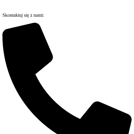
Przejdź
do
Skontaktuj się z nami:
treści