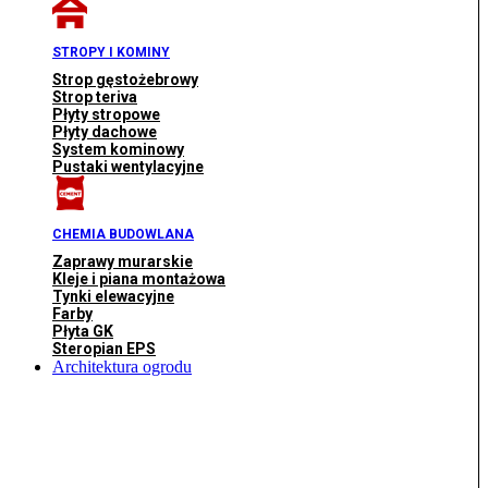
STROPY I KOMINY
Strop gęstożebrowy
Strop teriva
Płyty stropowe
Płyty dachowe
System kominowy
Pustaki wentylacyjne
CHEMIA BUDOWLANA
Zaprawy murarskie
Kleje i piana montażowa
Tynki elewacyjne
Farby
Płyta GK
Steropian EPS
Architektura ogrodu