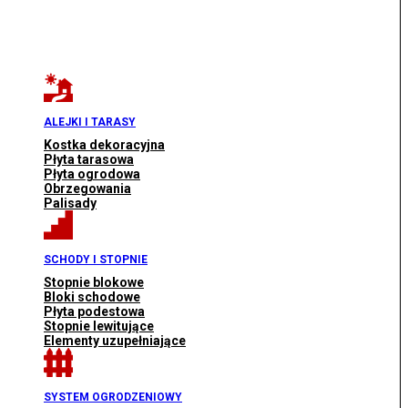
ALEJKI I TARASY
Kostka dekoracyjna
Płyta tarasowa
Płyta ogrodowa
Obrzegowania
Palisady
SCHODY I STOPNIE
Stopnie blokowe
Bloki schodowe
Płyta podestowa
Stopnie lewitujące
Elementy uzupełniające
SYSTEM OGRODZENIOWY