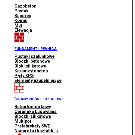
Gazobeton
Pustak
Suporex
Komin
Mur
Elewacja
FUNDAMENT I PIWNICA
Pustaki szalunkowe
Bloczki betonowe
Bloki silikatowe
Keramzytobeton
Płyty XPS
Elementy uzupełniające
ŚCIANY NOŚNE I DZIAŁOWE
Beton komórkowy
Ceramika budowlana
Bloczki silikatowe
Multipor
Prefabrykaty SWE
Nadproża i kształtki U