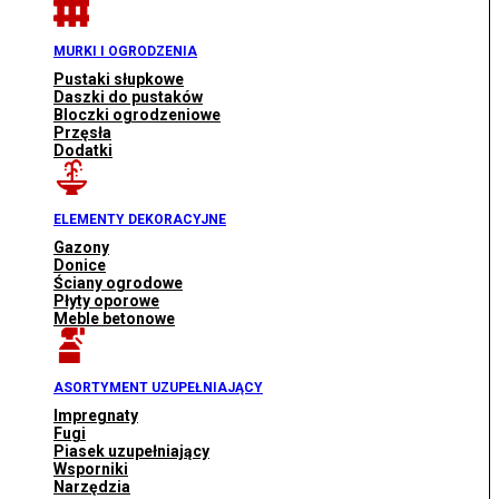
MURKI I OGRODZENIA
Pustaki słupkowe
Daszki do pustaków
Bloczki ogrodzeniowe
Przęsła
Dodatki
ELEMENTY DEKORACYJNE
Gazony
Donice
Ściany ogrodowe
Płyty oporowe
Meble betonowe
ASORTYMENT UZUPEŁNIAJĄCY
Impregnaty
Fugi
Piasek uzupełniający
Wsporniki
Narzędzia