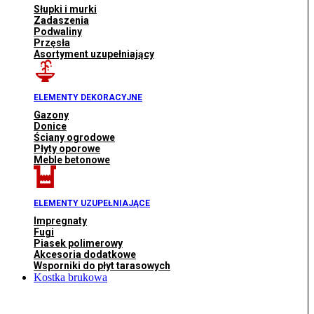
Słupki i murki
Zadaszenia
Podwaliny
Przęsła
Asortyment uzupełniający
ELEMENTY DEKORACYJNE
Gazony
Donice
Ściany ogrodowe
Płyty oporowe
Meble betonowe
ELEMENTY UZUPEŁNIAJĄCE
Impregnaty
Fugi
Piasek polimerowy
Akcesoria dodatkowe
Wsporniki do płyt tarasowych
Kostka brukowa