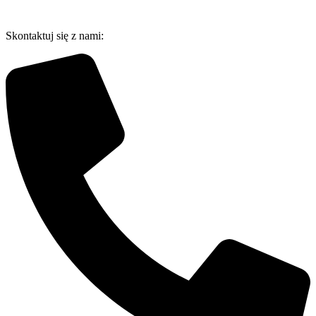
Przejdź
do
Skontaktuj się z nami:
treści