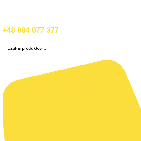
+48 884 077 377
Search
...