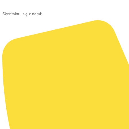
Przejdź
do
Skontaktuj się z nami:
treści