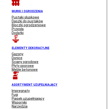
MURKI I OGRODZENIA
Pustaki słupkowe
Daszki do pustaków
Bloczki ogrodzeniowe
Przęsła
Dodatki
ELEMENTY DEKORACYJNE
Gazony
Donice
Ściany ogrodowe
Płyty oporowe
Meble betonowe
ASORTYMENT UZUPEŁNIAJĄCY
Impregnaty
Fugi
Piasek uzupełniający
Wsporniki
Narzędzia