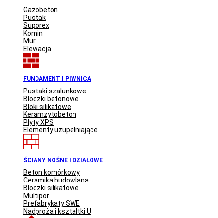
Gazobeton
Pustak
Suporex
Komin
Mur
Elewacja
FUNDAMENT I PIWNICA
Pustaki szalunkowe
Bloczki betonowe
Bloki silikatowe
Keramzytobeton
Płyty XPS
Elementy uzupełniające
ŚCIANY NOŚNE I DZIAŁOWE
Beton komórkowy
Ceramika budowlana
Bloczki silikatowe
Multipor
Prefabrykaty SWE
Nadproża i kształtki U