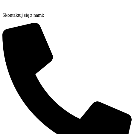
Przejdź
do
Skontaktuj się z nami:
treści