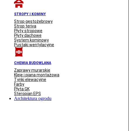
STROPY I KOMINY
Strop gęstożebrowy
Strop teriva
Płyty stropowe
Płyty dachowe
System kominowy
Pustaki wentylacyjne
CHEMIA BUDOWLANA
Zaprawy murarskie
Kleje i piana montażowa
Tynki elewacyjne
Farby
Płyta GK
Steropian EPS
Architektura ogrodu