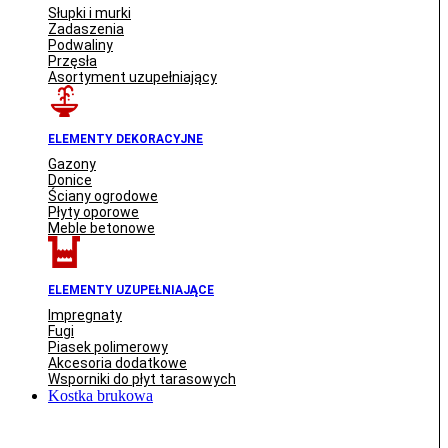
Słupki i murki
Zadaszenia
Podwaliny
Przęsła
Asortyment uzupełniający
ELEMENTY DEKORACYJNE
Gazony
Donice
Ściany ogrodowe
Płyty oporowe
Meble betonowe
ELEMENTY UZUPEŁNIAJĄCE
Impregnaty
Fugi
Piasek polimerowy
Akcesoria dodatkowe
Wsporniki do płyt tarasowych
Kostka brukowa