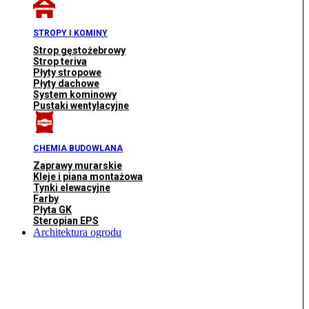
STROPY I KOMINY
Strop gęstożebrowy
Strop teriva
Płyty stropowe
Płyty dachowe
System kominowy
Pustaki wentylacyjne
CHEMIA BUDOWLANA
Zaprawy murarskie
Kleje i piana montażowa
Tynki elewacyjne
Farby
Płyta GK
Steropian EPS
Architektura ogrodu