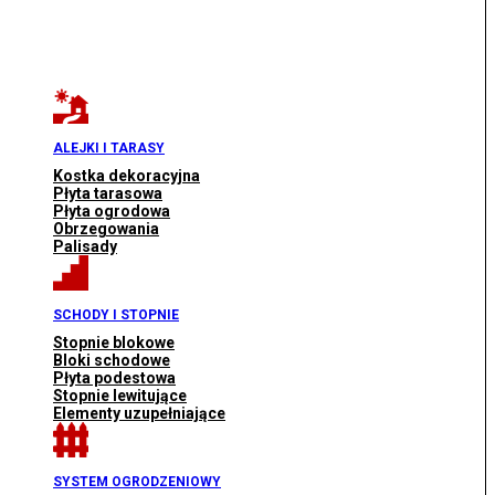
ALEJKI I TARASY
Kostka dekoracyjna
Płyta tarasowa
Płyta ogrodowa
Obrzegowania
Palisady
SCHODY I STOPNIE
Stopnie blokowe
Bloki schodowe
Płyta podestowa
Stopnie lewitujące
Elementy uzupełniające
SYSTEM OGRODZENIOWY