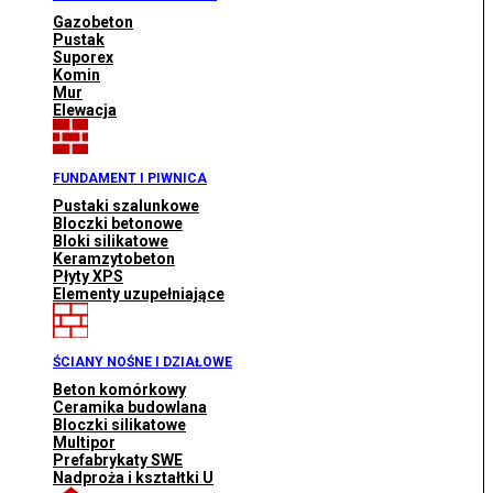
Gazobeton
Pustak
Suporex
Komin
Mur
Elewacja
FUNDAMENT I PIWNICA
Pustaki szalunkowe
Bloczki betonowe
Bloki silikatowe
Keramzytobeton
Płyty XPS
Elementy uzupełniające
ŚCIANY NOŚNE I DZIAŁOWE
Beton komórkowy
Ceramika budowlana
Bloczki silikatowe
Multipor
Prefabrykaty SWE
Nadproża i kształtki U