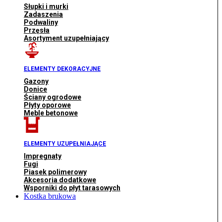
Słupki i murki
Zadaszenia
Podwaliny
Przęsła
Asortyment uzupełniający
ELEMENTY DEKORACYJNE
Gazony
Donice
Ściany ogrodowe
Płyty oporowe
Meble betonowe
ELEMENTY UZUPEŁNIAJĄCE
Impregnaty
Fugi
Piasek polimerowy
Akcesoria dodatkowe
Wsporniki do płyt tarasowych
Kostka brukowa