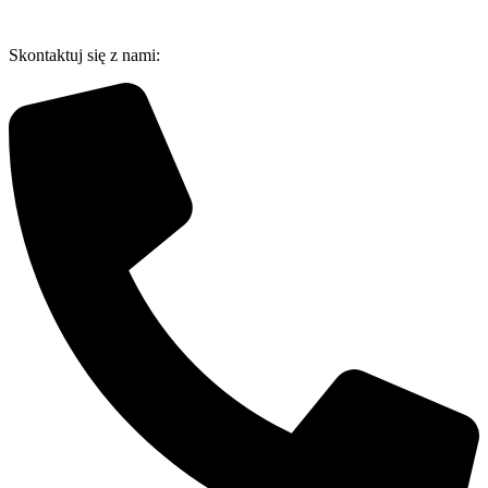
Przejdź
do
Skontaktuj się z nami:
treści