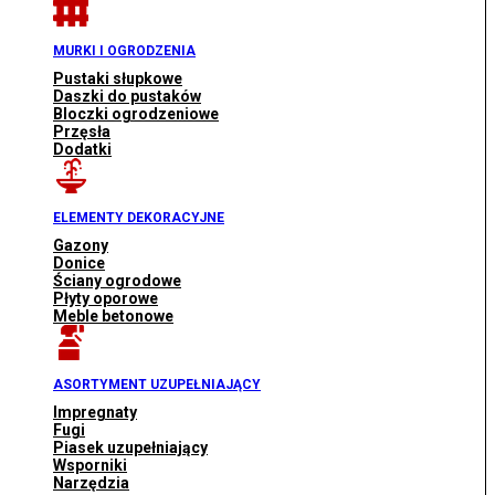
MURKI I OGRODZENIA
Pustaki słupkowe
Daszki do pustaków
Bloczki ogrodzeniowe
Przęsła
Dodatki
ELEMENTY DEKORACYJNE
Gazony
Donice
Ściany ogrodowe
Płyty oporowe
Meble betonowe
ASORTYMENT UZUPEŁNIAJĄCY
Impregnaty
Fugi
Piasek uzupełniający
Wsporniki
Narzędzia