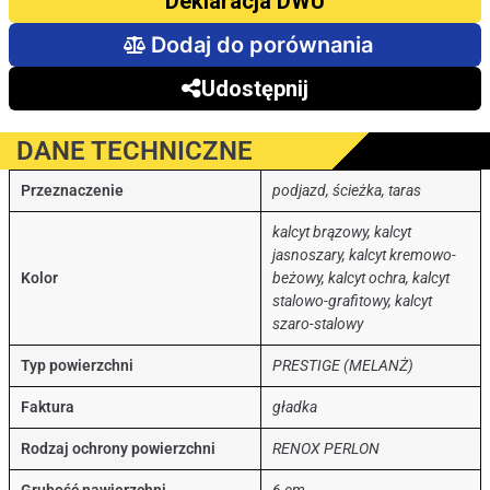
Deklaracja DWU
Dodaj do porównania
Udostępnij
DANE TECHNICZNE
Przeznaczenie
podjazd, ścieżka, taras
kalcyt brązowy, kalcyt
jasnoszary, kalcyt kremowo-
Kolor
beżowy, kalcyt ochra, kalcyt
stalowo-grafitowy, kalcyt
szaro-stalowy
Typ powierzchni
PRESTIGE (MELANŻ)
Faktura
gładka
Rodzaj ochrony powierzchni
RENOX PERLON