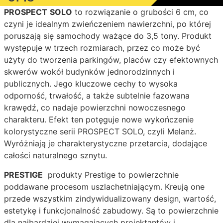
PROSPECT
SOLO
to rozwiązanie o grubości 6 cm, co
czyni je idealnym zwieńczeniem nawierzchni, po której
poruszają się samochody ważące do 3,5 tony. Produkt
występuje w trzech rozmiarach, przez co może być
użyty do tworzenia parkingów, placów czy efektownych
skwerów wokół budynków jednorodzinnych i
publicznych. Jego kluczowe cechy to wysoka
odporność, trwałość, a także subtelnie fazowana
krawędź, co nadaje powierzchni nowoczesnego
charakteru. Efekt ten potęguje nowe wykończenie
kolorystyczne serii PROSPECT SOLO, czyli Melanż.
Wyróżniają je charakterystyczne przetarcia, dodające
całości naturalnego sznytu.
PRESTIGE
produkty Prestige to powierzchnie
poddawane procesom uszlachetniającym. Kreują one
przede wszystkim zindywidualizowany design, wartość,
estetykę i funkcjonalność zabudowy. Są to powierzchnie
dla najbardziej wymagających projektantów i