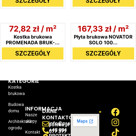
SZCZEGÓŁY
SZCZEGÓŁY
72,82
zł
/ m²
167,33
zł
/ m²
Kostka brukowa
Płyta brukowa NOVATOR
PROMENADA BRUK-...
SOLO 100...
SZCZEGÓŁY
SZCZEGÓŁY
KATEGORIE
Kostka
brukowa
Budowa
INFORMACJA
DANE
domu
Nasze
KONTAKTOWE
sklepy
Architektura
info@protektor-
polska.pl
ogrodu
+48 884
077 377
Kontakt
PROTEKTOR-