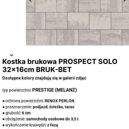
Kostka brukowa PROSPECT SOLO
32x16cm BRUK-BET
Dostępne kolory znajdują się w galerii zdjęć
PRESTIGE (MELANŻ)
typ powierzchni:
● ochrona powierzchni:
RENOX PERLON
● przeznaczenie:
podjazd, ścieżka, taras
● grubość:
6 cm
● obciążenie:
samochody osobowe do 3,5 t
● wykończenie krawędzi:
z fazą