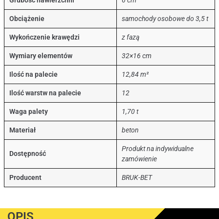
Grubość nawierzchni
6 cm
Obciążenie
samochody osobowe do 3,5 t
Wykończenie krawędzi
z fazą
Wymiary elementów
32×16 cm
Ilość na palecie
12,84 m²
Ilość warstw na palecie
12
Waga palety
1,70 t
Materiał
beton
Produkt na indywidualne
Dostępność
zamówienie
Producent
BRUK-BET
OPIS