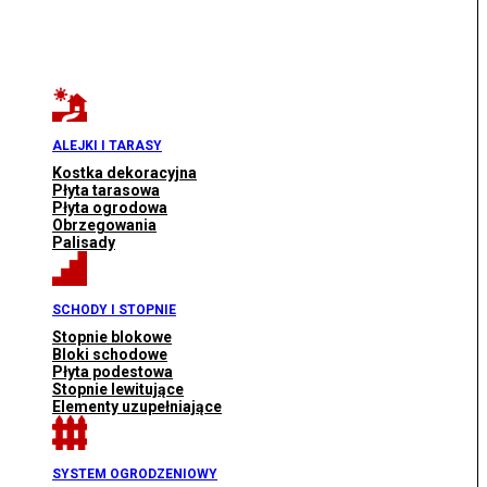
ALEJKI I TARASY
Kostka dekoracyjna
Płyta tarasowa
Płyta ogrodowa
Obrzegowania
Palisady
SCHODY I STOPNIE
Stopnie blokowe
Bloki schodowe
Płyta podestowa
Stopnie lewitujące
Elementy uzupełniające
SYSTEM OGRODZENIOWY