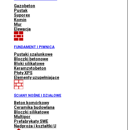
Gazobeton
Pustak
Suporex
Komin
Mur
Elewacja
FUNDAMENT I PIWNICA
Pustaki szalunkowe
Bloczki betonowe
Bloki silikatowe
Keramzytobeton
Płyty XPS
Elementy uzupełniające
ŚCIANY NOŚNE I DZIAŁOWE
Beton komórkowy
Ceramika budowlana
Bloczki silikatowe
Multipor
Prefabrykaty SWE
Nadproża i kształtki U