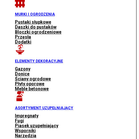
MURKI I OGRODZENIA
Pustaki słupkowe
Daszki do pustaków
Bloczki ogrodzeniowe
Przęsła
Dodatki
ELEMENTY DEKORACYJNE
Gazony
Donice
Ściany ogrodowe
Płyty oporowe
Meble betonowe
ASORTYMENT UZUPEŁNIAJĄCY
Impregnaty
Fugi
Piasek uzupełniający
Wsporniki
Narzędzia