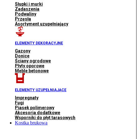
Słupki i murki
Zadaszenia
Podwaliny
Przęsła
Asortyment uzupełniający
ELEMENTY DEKORACYJNE
Gazony
Donice
Ściany ogrodowe
Płyty oporowe
Meble betonowe
ELEMENTY UZUPEŁNIAJĄCE
Impregnaty
Fugi
Piasek polimerowy
Akcesoria dodatkowe
Wsporniki do płyt tarasowych
Kostka brukowa