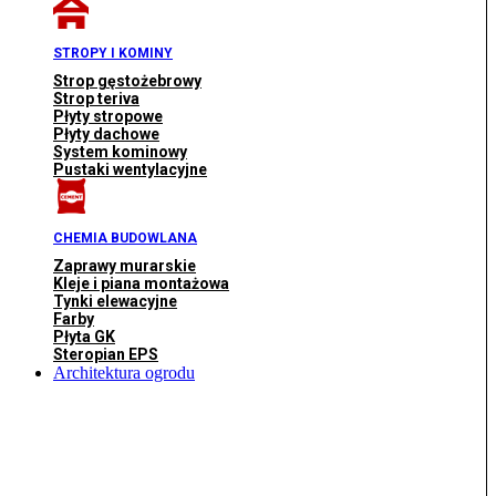
STROPY I KOMINY
Strop gęstożebrowy
Strop teriva
Płyty stropowe
Płyty dachowe
System kominowy
Pustaki wentylacyjne
CHEMIA BUDOWLANA
Zaprawy murarskie
Kleje i piana montażowa
Tynki elewacyjne
Farby
Płyta GK
Steropian EPS
Architektura ogrodu