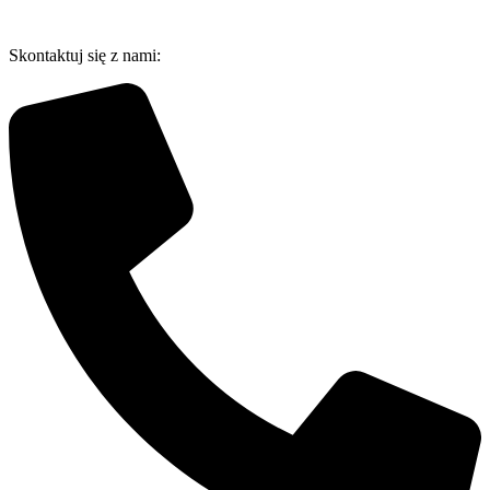
Przejdź
do
Skontaktuj się z nami:
treści