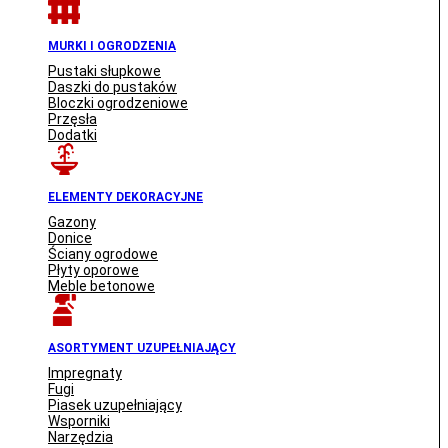
MURKI I OGRODZENIA
Pustaki słupkowe
Daszki do pustaków
Bloczki ogrodzeniowe
Przęsła
Dodatki
ELEMENTY DEKORACYJNE
Gazony
Donice
Ściany ogrodowe
Płyty oporowe
Meble betonowe
ASORTYMENT UZUPEŁNIAJĄCY
Impregnaty
Fugi
Piasek uzupełniający
Wsporniki
Narzędzia