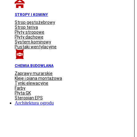
STROPY I KOMINY
Strop gęstożebrowy
Strop teriva
Płyty stropowe
Płyty dachowe
System kominowy
Pustaki wentylacyjne
CHEMIA BUDOWLANA
Zaprawy murarskie
Kleje i piana montażowa
Tynki elewacyjne
Farby
Płyta GK
Steropian EPS
Architektura ogrodu