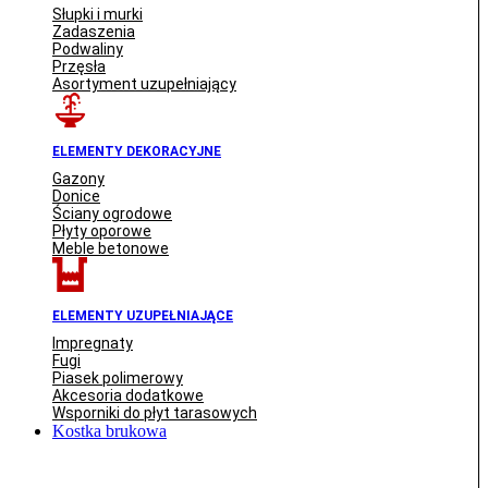
Słupki i murki
Zadaszenia
Podwaliny
Przęsła
Asortyment uzupełniający
ELEMENTY DEKORACYJNE
Gazony
Donice
Ściany ogrodowe
Płyty oporowe
Meble betonowe
ELEMENTY UZUPEŁNIAJĄCE
Impregnaty
Fugi
Piasek polimerowy
Akcesoria dodatkowe
Wsporniki do płyt tarasowych
Kostka brukowa