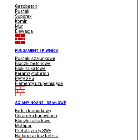
Gazobeton
Pustak
Suporex
Komin
Mur
Elewacja
FUNDAMENT I PIWNICA
Pustaki szalunkowe
Bloczki betonowe
Bloki silikatowe
Keramzytobeton
Płyty XPS
Elementy uzupełniające
ŚCIANY NOŚNE I DZIAŁOWE
Beton komórkowy
Ceramika budowlana
Bloczki silikatowe
Multipor
Prefabrykaty SWE
Nadproża i kształtki U