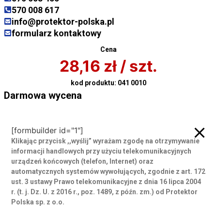
570 008 617
info@protektor-polska.pl
formularz kontaktowy
Cena
28,16
zł
/ szt.
kod produktu:
041 0010
Darmowa wycena
Darmowa wycena
[formbuilder id="1"]
Klikając przycisk ,,wyślij” wyrażam zgodę
na otrzymywanie
informacji handlowych przy użyciu telekomunikacyjnych
urządzeń końcowych (telefon, Internet) oraz
automatycznych systemów wywołujących, zgodnie z art. 172
ust. 3 ustawy Prawo telekomunikacyjne z dnia 16 lipca 2004
r. (t. j. Dz. U. z 2016 r., poz. 1489, z późn. zm.) od Protektor
Polska sp. z o.o.