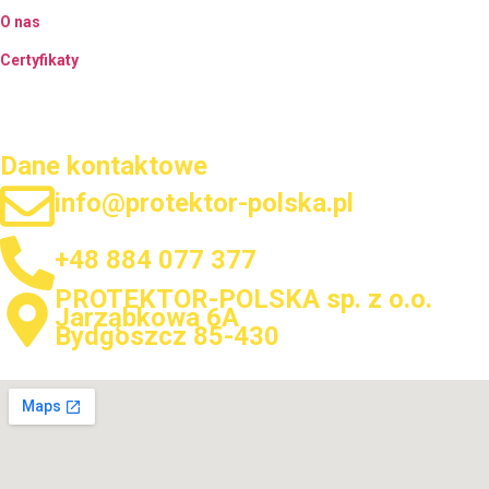
O nas
Certyfikaty
Dane kontaktowe
info@protektor-polska.pl
+48 884 077 377
PROTEKTOR-POLSKA sp. z o.o.
Jarząbkowa 6A
Bydgoszcz 85-430