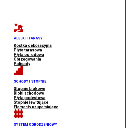
ALEJKI I TARASY
Kostka dekoracyjna
Płyta tarasowa
Płyta ogrodowa
Obrzegowania
Palisady
SCHODY I STOPNIE
Stopnie blokowe
Bloki schodowe
Płyta podestowa
Stopnie lewitujące
Elementy uzupełniające
SYSTEM OGRODZENIOWY