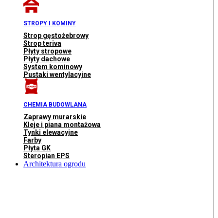
STROPY I KOMINY
Strop gęstożebrowy
Strop teriva
Płyty stropowe
Płyty dachowe
System kominowy
Pustaki wentylacyjne
CHEMIA BUDOWLANA
Zaprawy murarskie
Kleje i piana montażowa
Tynki elewacyjne
Farby
Płyta GK
Steropian EPS
Architektura ogrodu