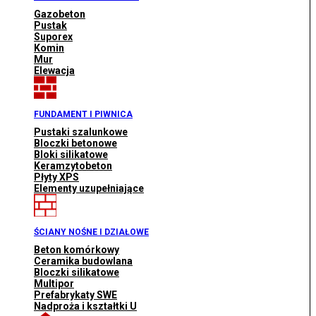
Gazobeton
Pustak
Suporex
Komin
Mur
Elewacja
FUNDAMENT I PIWNICA
Pustaki szalunkowe
Bloczki betonowe
Bloki silikatowe
Keramzytobeton
Płyty XPS
Elementy uzupełniające
ŚCIANY NOŚNE I DZIAŁOWE
Beton komórkowy
Ceramika budowlana
Bloczki silikatowe
Multipor
Prefabrykaty SWE
Nadproża i kształtki U