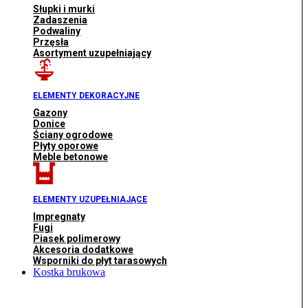
Słupki i murki
Zadaszenia
Podwaliny
Przęsła
Asortyment uzupełniający
ELEMENTY DEKORACYJNE
Gazony
Donice
Ściany ogrodowe
Płyty oporowe
Meble betonowe
ELEMENTY UZUPEŁNIAJĄCE
Impregnaty
Fugi
Piasek polimerowy
Akcesoria dodatkowe
Wsporniki do płyt tarasowych
Kostka brukowa