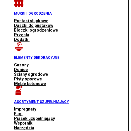
MURKI I OGRODZENIA
Pustaki słupkowe
Daszki do pustaków
Bloczki ogrodzeniowe
Przęsła
Dodatki
ELEMENTY DEKORACYJNE
Gazony
Donice
Ściany ogrodowe
Płyty oporowe
Meble betonowe
ASORTYMENT UZUPEŁNIAJĄCY
Impregnaty
Fugi
Piasek uzupełniający
Wsporniki
Narzędzia