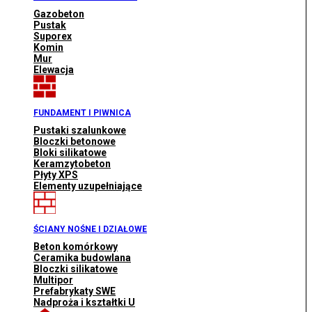
Gazobeton
Pustak
Suporex
Komin
Mur
Elewacja
FUNDAMENT I PIWNICA
Pustaki szalunkowe
Bloczki betonowe
Bloki silikatowe
Keramzytobeton
Płyty XPS
Elementy uzupełniające
ŚCIANY NOŚNE I DZIAŁOWE
Beton komórkowy
Ceramika budowlana
Bloczki silikatowe
Multipor
Prefabrykaty SWE
Nadproża i kształtki U