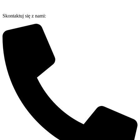
Przejdź
do
Skontaktuj się z nami:
treści