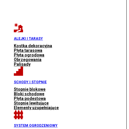
ALEJKI I TARASY
Kostka dekoracyjna
Płyta tarasowa
Płyta ogrodowa
Obrzegowania
Palisady
SCHODY I STOPNIE
Stopnie blokowe
Bloki schodowe
Płyta podestowa
Stopnie lewitujące
Elementy uzupełniające
SYSTEM OGRODZENIOWY