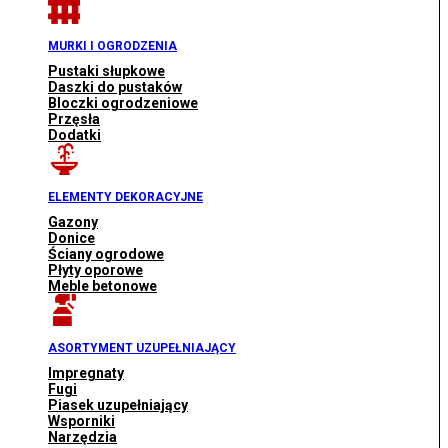
MURKI I OGRODZENIA
Pustaki słupkowe
Daszki do pustaków
Bloczki ogrodzeniowe
Przęsła
Dodatki
ELEMENTY DEKORACYJNE
Gazony
Donice
Ściany ogrodowe
Płyty oporowe
Meble betonowe
ASORTYMENT UZUPEŁNIAJĄCY
Impregnaty
Fugi
Piasek uzupełniający
Wsporniki
Narzędzia