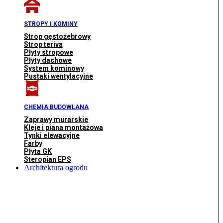
STROPY I KOMINY
Strop gęstożebrowy
Strop teriva
Płyty stropowe
Płyty dachowe
System kominowy
Pustaki wentylacyjne
CHEMIA BUDOWLANA
Zaprawy murarskie
Kleje i piana montażowa
Tynki elewacyjne
Farby
Płyta GK
Steropian EPS
Architektura ogrodu