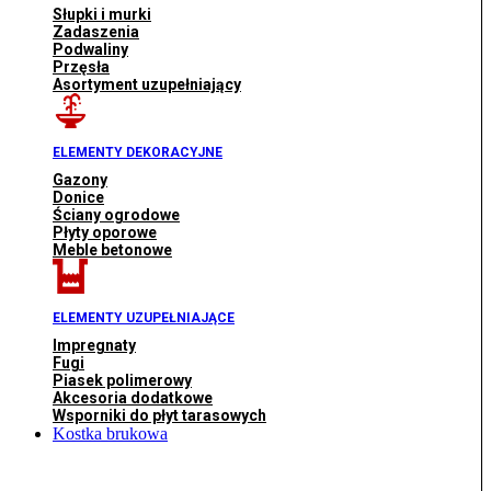
Słupki i murki
Zadaszenia
Podwaliny
Przęsła
Asortyment uzupełniający
ELEMENTY DEKORACYJNE
Gazony
Donice
Ściany ogrodowe
Płyty oporowe
Meble betonowe
ELEMENTY UZUPEŁNIAJĄCE
Impregnaty
Fugi
Piasek polimerowy
Akcesoria dodatkowe
Wsporniki do płyt tarasowych
Kostka brukowa