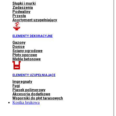
Słupki i murki
Zadaszenia
Podwaliny
Przęsła
Asortyment uzupełniający
ELEMENTY DEKORACYJNE
Gazony
Donice
Ściany ogrodowe
Płyty oporowe
Meble betonowe
ELEMENTY UZUPEŁNIAJĄCE
Impregnaty
Fugi
Piasek polimerowy
Akcesoria dodatkowe
Wsporniki do płyt tarasowych
Kostka brukowa