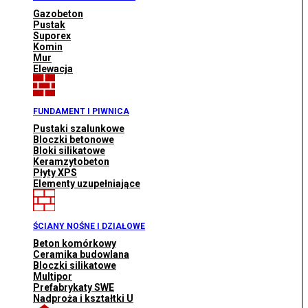
Gazobeton
Pustak
Suporex
Komin
Mur
Elewacja
FUNDAMENT I PIWNICA
Pustaki szalunkowe
Bloczki betonowe
Bloki silikatowe
Keramzytobeton
Płyty XPS
Elementy uzupełniające
ŚCIANY NOŚNE I DZIAŁOWE
Beton komórkowy
Ceramika budowlana
Bloczki silikatowe
Multipor
Prefabrykaty SWE
Nadproża i kształtki U