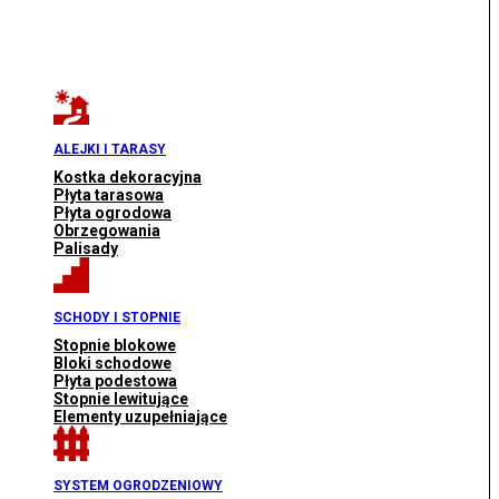
ALEJKI I TARASY
Kostka dekoracyjna
Płyta tarasowa
Płyta ogrodowa
Obrzegowania
Palisady
SCHODY I STOPNIE
Stopnie blokowe
Bloki schodowe
Płyta podestowa
Stopnie lewitujące
Elementy uzupełniające
SYSTEM OGRODZENIOWY