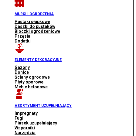
MURKI I OGRODZENIA
Pustaki słupkowe
Daszki do pustaków
Bloczki ogrodzeniowe
Przęsła
Dodatki
ELEMENTY DEKORACYJNE
Gazony
Donice
Ściany ogrodowe
Płyty oporowe
Meble betonowe
ASORTYMENT UZUPEŁNIAJĄCY
Impregnaty
Fugi
Piasek uzupełniający
Wsporniki
Narzędzia