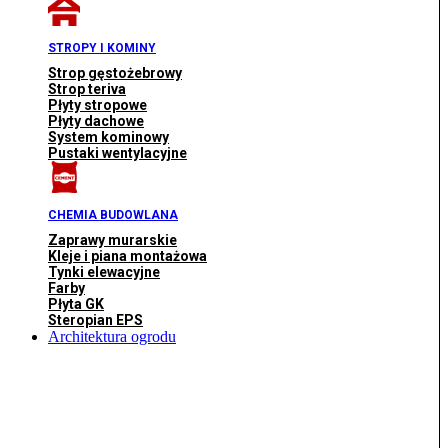
STROPY I KOMINY
Strop gęstożebrowy
Strop teriva
Płyty stropowe
Płyty dachowe
System kominowy
Pustaki wentylacyjne
CHEMIA BUDOWLANA
Zaprawy murarskie
Kleje i piana montażowa
Tynki elewacyjne
Farby
Płyta GK
Steropian EPS
Architektura ogrodu