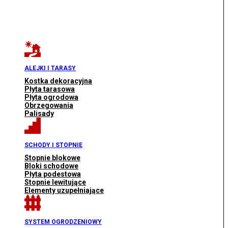
ALEJKI I TARASY
Kostka dekoracyjna
Płyta tarasowa
Płyta ogrodowa
Obrzegowania
Palisady
SCHODY I STOPNIE
Stopnie blokowe
Bloki schodowe
Płyta podestowa
Stopnie lewitujące
Elementy uzupełniające
SYSTEM OGRODZENIOWY