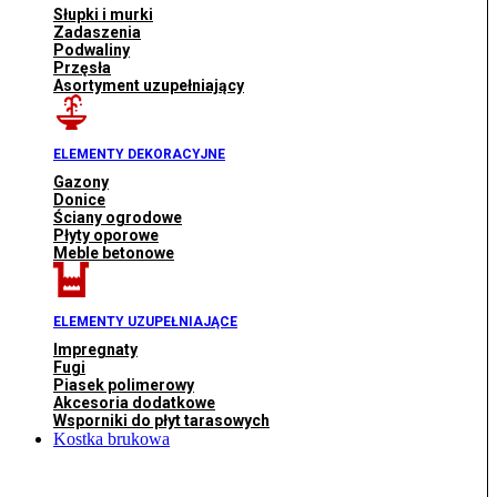
Słupki i murki
Zadaszenia
Podwaliny
Przęsła
Asortyment uzupełniający
ELEMENTY DEKORACYJNE
Gazony
Donice
Ściany ogrodowe
Płyty oporowe
Meble betonowe
ELEMENTY UZUPEŁNIAJĄCE
Impregnaty
Fugi
Piasek polimerowy
Akcesoria dodatkowe
Wsporniki do płyt tarasowych
Kostka brukowa