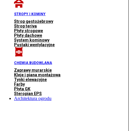
STROPY I KOMINY
Strop gęstożebrowy
Strop teriva
Płyty stropowe
Płyty dachowe
System kominowy
Pustaki wentylacyjne
CHEMIA BUDOWLANA
Zaprawy murarskie
Kleje i piana montażowa
Tynki elewacyjne
Farby
Płyta GK
Steropian EPS
Architektura ogrodu