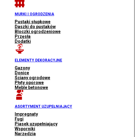
MURKI I OGRODZENIA
Pustaki słupkowe
Daszki do pustaków
Bloczki ogrodzeniowe
Przęsła
Dodatki
ELEMENTY DEKORACYJNE
Gazony
Donice
Ściany ogrodowe
Płyty oporowe
Meble betonowe
ASORTYMENT UZUPEŁNIAJĄCY
Impregnaty
Fugi
Piasek uzupełniający
Wsporniki
Narzędzia