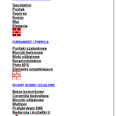
Gazobeton
Pustak
Suporex
Komin
Mur
Elewacja
FUNDAMENT I PIWNICA
Pustaki szalunkowe
Bloczki betonowe
Bloki silikatowe
Keramzytobeton
Płyty XPS
Elementy uzupełniające
ŚCIANY NOŚNE I DZIAŁOWE
Beton komórkowy
Ceramika budowlana
Bloczki silikatowe
Multipor
Prefabrykaty SWE
Nadproża i kształtki U