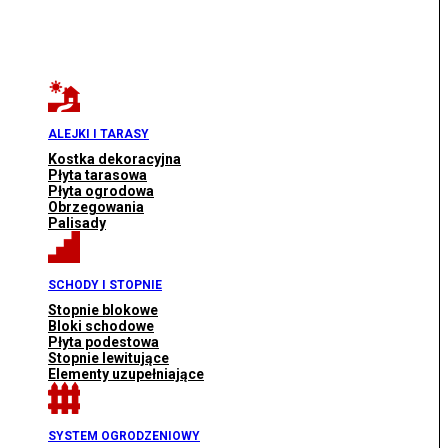
ALEJKI I TARASY
Kostka dekoracyjna
Płyta tarasowa
Płyta ogrodowa
Obrzegowania
Palisady
SCHODY I STOPNIE
Stopnie blokowe
Bloki schodowe
Płyta podestowa
Stopnie lewitujące
Elementy uzupełniające
SYSTEM OGRODZENIOWY