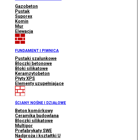
Gazobeton
Pustak
Suporex
Komin
Mur
Elewacja
FUNDAMENT I PIWNICA
Pustaki szalunkowe
Bloczki betonowe
Bloki silikatowe
Keramzytobeton
Płyty XPS
Elementy uzupełniające
ŚCIANY NOŚNE I DZIAŁOWE
Beton komórkowy
Ceramika budowlana
Bloczki silikatowe
Multipor
Prefabrykaty SWE
Nadproża i kształtki U