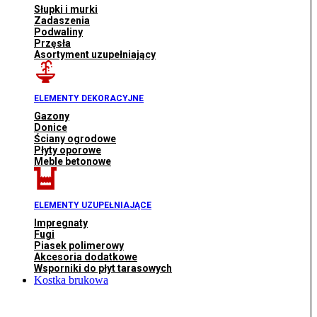
Słupki i murki
Zadaszenia
Podwaliny
Przęsła
Asortyment uzupełniający
ELEMENTY DEKORACYJNE
Gazony
Donice
Ściany ogrodowe
Płyty oporowe
Meble betonowe
ELEMENTY UZUPEŁNIAJĄCE
Impregnaty
Fugi
Piasek polimerowy
Akcesoria dodatkowe
Wsporniki do płyt tarasowych
Kostka brukowa