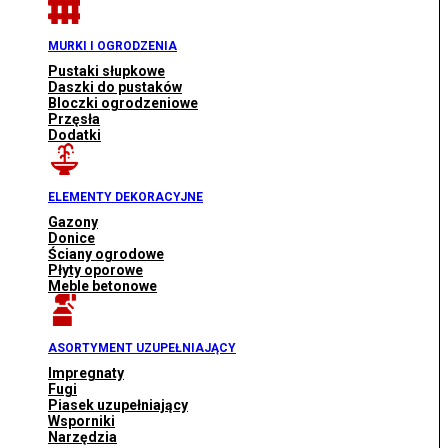
MURKI I OGRODZENIA
Pustaki słupkowe
Daszki do pustaków
Bloczki ogrodzeniowe
Przęsła
Dodatki
ELEMENTY DEKORACYJNE
Gazony
Donice
Ściany ogrodowe
Płyty oporowe
Meble betonowe
ASORTYMENT UZUPEŁNIAJĄCY
Impregnaty
Fugi
Piasek uzupełniający
Wsporniki
Narzędzia