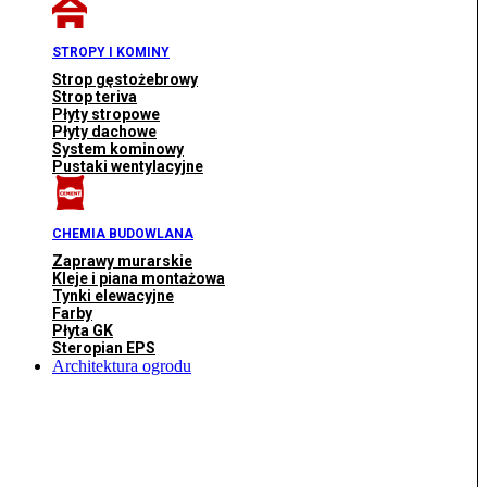
STROPY I KOMINY
Strop gęstożebrowy
Strop teriva
Płyty stropowe
Płyty dachowe
System kominowy
Pustaki wentylacyjne
CHEMIA BUDOWLANA
Zaprawy murarskie
Kleje i piana montażowa
Tynki elewacyjne
Farby
Płyta GK
Steropian EPS
Architektura ogrodu