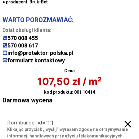
● producent:
Bruk-Bet
WARTO POROZMAWIAĆ:
Dział obsługi klienta:
570 008 455
570 008 617
info@protektor-polska.pl
formularz kontaktowy
Cena
107,50
zł
/ m²
kod produktu:
001 10414
Darmowa wycena
Darmowa wycena
[formbuilder id="1"]
Klikając przycisk ,,wyślij” wyrażam zgodę
na otrzymywanie
informacji handlowych przy użyciu telekomunikacyjnych