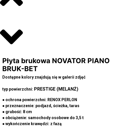
Płyta brukowa NOVATOR PIANO
BRUK-BET
Dostępne kolory znajdują się w galerii zdjęć
PRESTIGE (MELANŻ)
typ powierzchni:
● ochrona powierzchni:
RENOX PERLON
● przeznaczenie:
podjazd, ścieżka, taras
● grubość:
8 cm
● obciążenie:
samochody osobowe do 3,5 t
● wykończenie krawędzi:
z fazą