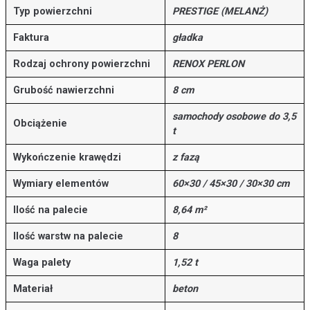
Typ powierzchni
PRESTIGE (MELANŻ)
Faktura
gładka
Rodzaj ochrony powierzchni
RENOX PERLON
Grubość nawierzchni
8 cm
samochody osobowe do 3,5
Obciążenie
t
Wykończenie krawędzi
z fazą
Wymiary elementów
60×30 / 45×30 / 30×30 cm
Ilość na palecie
8,64 m²
Ilość warstw na palecie
8
Waga palety
1,52 t
Materiał
beton