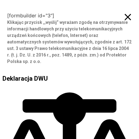
Zamów rozmowę
[formbuilder id="3"]
Klikając przycisk ,,wyślij” wyrażam zgodę
na otrzymywanie
informacji handlowych przy użyciu telekomunikacyjnych
urządzeń końcowych (telefon, Internet) oraz
automatycznych systemów wywołujących, zgodnie z art. 172
ust. 3 ustawy Prawo telekomunikacyjne z dnia 16 lipca 2004
r. (t. j. Dz. U. z 2016 r., poz. 1489, z późn. zm.) od Protektor
Polska sp. z o.o.
Deklaracja DWU
Deklaracja DWU