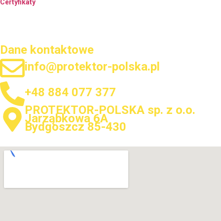
Certyfikaty
Dane kontaktowe
info@protektor-polska.pl
+48 884 077 377
PROTEKTOR-POLSKA sp. z o.o.
Jarząbkowa 6A
Bydgoszcz 85-430