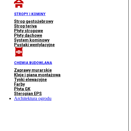
STROPY I KOMINY
Strop gęstożebrowy
Strop teriva
Płyty stropowe
Płyty dachowe
System kominowy
Pustaki wentylacyjne
CHEMIA BUDOWLANA
Zaprawy murarskie
Kleje i piana montażowa
Tynki elewacyjne
Farby
Płyta GK
Steropian EPS
Architektura ogrodu