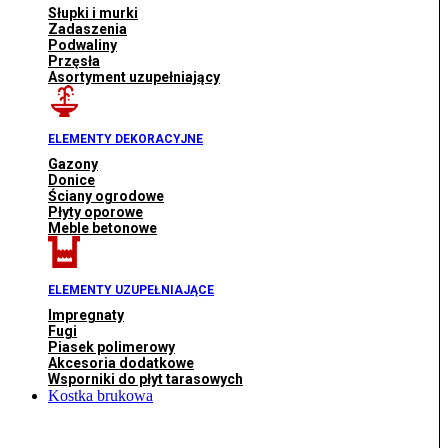
Słupki i murki
Zadaszenia
Podwaliny
Przęsła
Asortyment uzupełniający
ELEMENTY DEKORACYJNE
Gazony
Donice
Ściany ogrodowe
Płyty oporowe
Meble betonowe
ELEMENTY UZUPEŁNIAJĄCE
Impregnaty
Fugi
Piasek polimerowy
Akcesoria dodatkowe
Wsporniki do płyt tarasowych
Kostka brukowa