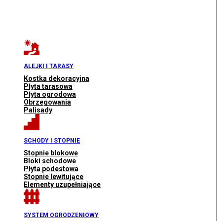
ALEJKI I TARASY
Kostka dekoracyjna
Płyta tarasowa
Płyta ogrodowa
Obrzegowania
Palisady
SCHODY I STOPNIE
Stopnie blokowe
Bloki schodowe
Płyta podestowa
Stopnie lewitujące
Elementy uzupełniające
SYSTEM OGRODZENIOWY