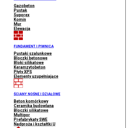
Gazobeton
Pustak
Suporex
Komin
Mur
Elewacja
FUNDAMENT I PIWNICA
Pustaki szalunkowe
Bloczki betonowe
Bloki silikatowe
Keramzytobeton
Płyty XPS
Elementy uzupełniające
ŚCIANY NOŚNE I DZIAŁOWE
Beton komórkowy
Ceramika budowlana
Bloczki silikatowe
Multipor
Prefabrykaty SWE
Nadproża i kształtki U