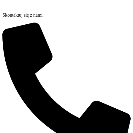
Przejdź
do
Skontaktuj się z nami:
treści