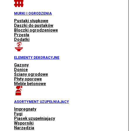
MURKI I OGRODZENIA
Pustaki słupkowe
Daszki do pustaków
Bloczki ogrodzeniowe
Przęsła
Dodatki
ELEMENTY DEKORACYJNE
Gazony
Donice
Ściany ogrodowe
Płyty oporowe
Meble betonowe
ASORTYMENT UZUPEŁNIAJĄCY
Impregnaty
Fugi
Piasek uzupełniający
Wsporniki
Narzędzia