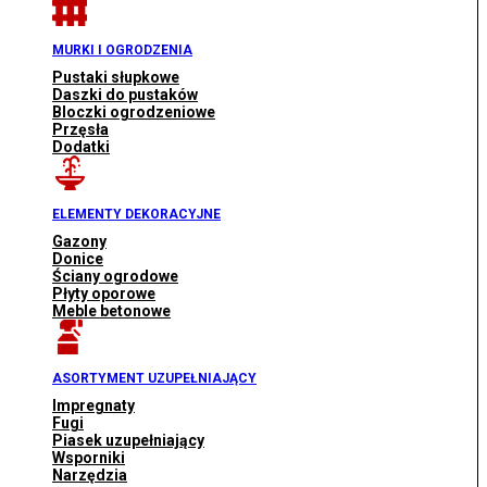
MURKI I OGRODZENIA
Pustaki słupkowe
Daszki do pustaków
Bloczki ogrodzeniowe
Przęsła
Dodatki
ELEMENTY DEKORACYJNE
Gazony
Donice
Ściany ogrodowe
Płyty oporowe
Meble betonowe
ASORTYMENT UZUPEŁNIAJĄCY
Impregnaty
Fugi
Piasek uzupełniający
Wsporniki
Narzędzia