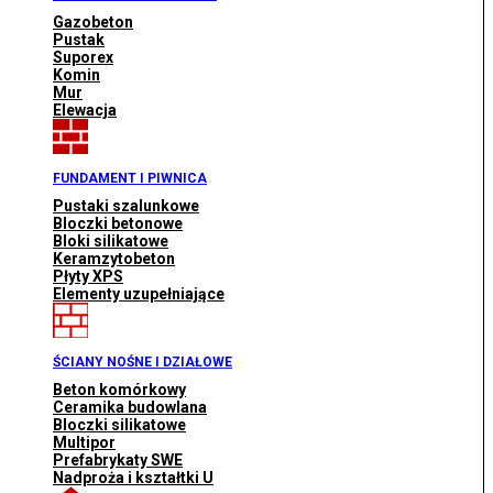
Gazobeton
Pustak
Suporex
Komin
Mur
Elewacja
FUNDAMENT I PIWNICA
Pustaki szalunkowe
Bloczki betonowe
Bloki silikatowe
Keramzytobeton
Płyty XPS
Elementy uzupełniające
ŚCIANY NOŚNE I DZIAŁOWE
Beton komórkowy
Ceramika budowlana
Bloczki silikatowe
Multipor
Prefabrykaty SWE
Nadproża i kształtki U