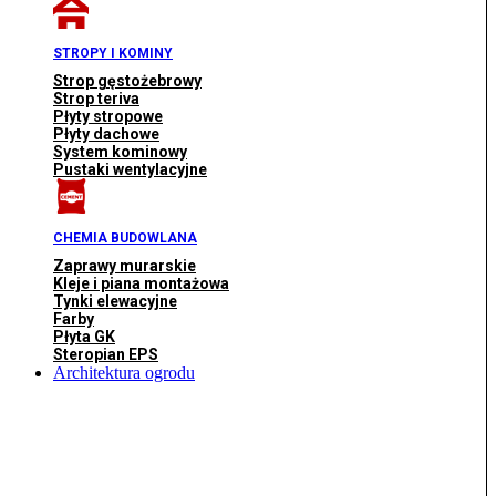
STROPY I KOMINY
Strop gęstożebrowy
Strop teriva
Płyty stropowe
Płyty dachowe
System kominowy
Pustaki wentylacyjne
CHEMIA BUDOWLANA
Zaprawy murarskie
Kleje i piana montażowa
Tynki elewacyjne
Farby
Płyta GK
Steropian EPS
Architektura ogrodu