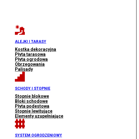
ALEJKI I TARASY
Kostka dekoracyjna
Płyta tarasowa
Płyta ogrodowa
Obrzegowania
Palisady
SCHODY I STOPNIE
Stopnie blokowe
Bloki schodowe
Płyta podestowa
Stopnie lewitujące
Elementy uzupełniające
SYSTEM OGRODZENIOWY