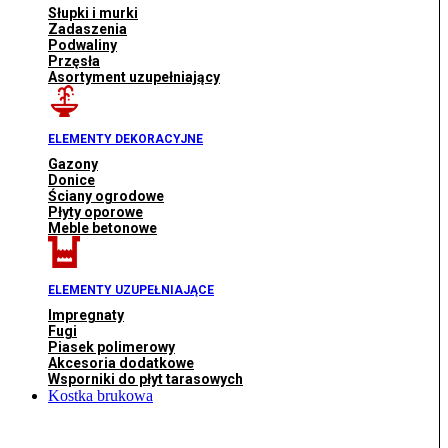
Słupki i murki
Zadaszenia
Podwaliny
Przęsła
Asortyment uzupełniający
ELEMENTY DEKORACYJNE
Gazony
Donice
Ściany ogrodowe
Płyty oporowe
Meble betonowe
ELEMENTY UZUPEŁNIAJĄCE
Impregnaty
Fugi
Piasek polimerowy
Akcesoria dodatkowe
Wsporniki do płyt tarasowych
Kostka brukowa