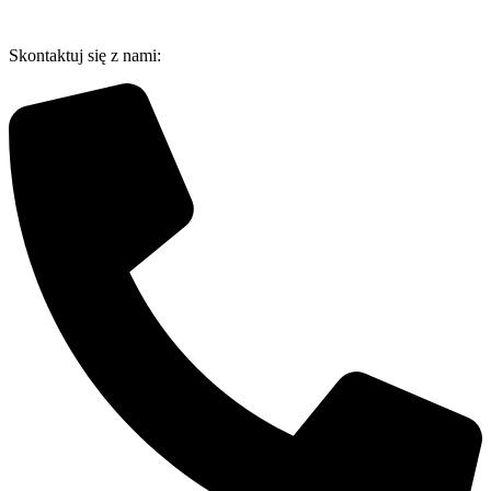
Przejdź
do
Skontaktuj się z nami:
treści