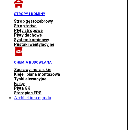
STROPY I KOMINY
Strop gęstożebrowy
Strop teriva
Płyty stropowe
Płyty dachowe
System kominowy
Pustaki wentylacyjne
CHEMIA BUDOWLANA
Zaprawy murarskie
Kleje i piana montażowa
Tynki elewacyjne
Farby
Płyta GK
Steropian EPS
Architektura ogrodu