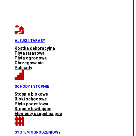
ALEJKI I TARASY
Kostka dekoracyjna
Płyta tarasowa
Płyta ogrodowa
Obrzegowania
Palisady
SCHODY I STOPNIE
Stopnie blokowe
Bloki schodowe
Płyta podestowa
Stopnie lewitujące
Elementy uzupełniające
SYSTEM OGRODZENIOWY