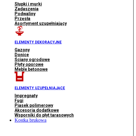
Słupki i murki
Zadaszenia
Podwaliny
Przęsła
Asortyment uzupełniający
ELEMENTY DEKORACYJNE
Gazony
Donice
Ściany ogrodowe
Płyty oporowe
Meble betonowe
ELEMENTY UZUPEŁNIAJĄCE
Impregnaty
Fugi
Piasek polimerowy
Akcesoria dodatkowe
Wsporniki do płyt tarasowych
Kostka brukowa