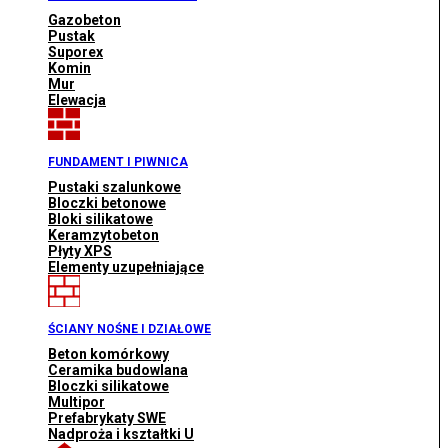
Gazobeton
Pustak
Suporex
Komin
Mur
Elewacja
FUNDAMENT I PIWNICA
Pustaki szalunkowe
Bloczki betonowe
Bloki silikatowe
Keramzytobeton
Płyty XPS
Elementy uzupełniające
ŚCIANY NOŚNE I DZIAŁOWE
Beton komórkowy
Ceramika budowlana
Bloczki silikatowe
Multipor
Prefabrykaty SWE
Nadproża i kształtki U