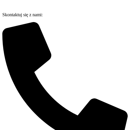
Przejdź
do
Skontaktuj się z nami:
treści