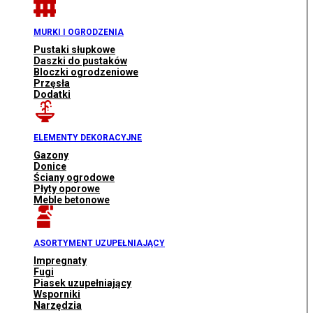
MURKI I OGRODZENIA
Pustaki słupkowe
Daszki do pustaków
Bloczki ogrodzeniowe
Przęsła
Dodatki
ELEMENTY DEKORACYJNE
Gazony
Donice
Ściany ogrodowe
Płyty oporowe
Meble betonowe
ASORTYMENT UZUPEŁNIAJĄCY
Impregnaty
Fugi
Piasek uzupełniający
Wsporniki
Narzędzia