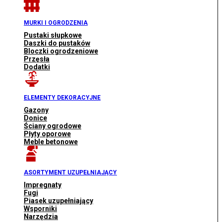
MURKI I OGRODZENIA
Pustaki słupkowe
Daszki do pustaków
Bloczki ogrodzeniowe
Przęsła
Dodatki
ELEMENTY DEKORACYJNE
Gazony
Donice
Ściany ogrodowe
Płyty oporowe
Meble betonowe
ASORTYMENT UZUPEŁNIAJĄCY
Impregnaty
Fugi
Piasek uzupełniający
Wsporniki
Narzędzia