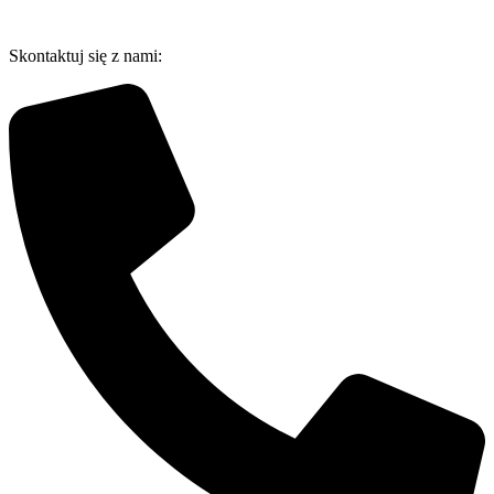
Przejdź
do
Skontaktuj się z nami:
treści