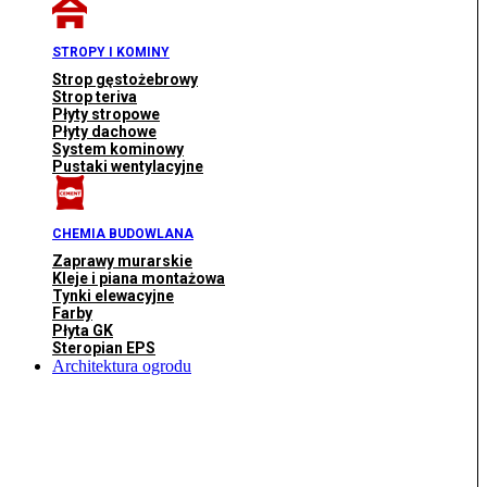
STROPY I KOMINY
Strop gęstożebrowy
Strop teriva
Płyty stropowe
Płyty dachowe
System kominowy
Pustaki wentylacyjne
CHEMIA BUDOWLANA
Zaprawy murarskie
Kleje i piana montażowa
Tynki elewacyjne
Farby
Płyta GK
Steropian EPS
Architektura ogrodu