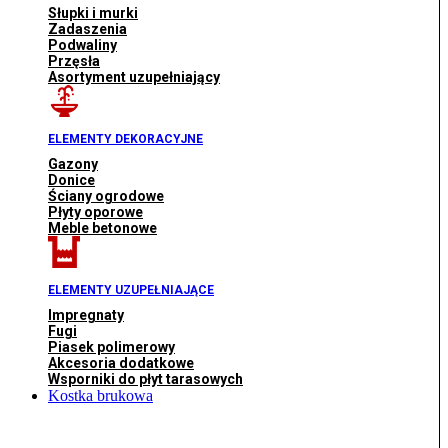
Słupki i murki
Zadaszenia
Podwaliny
Przęsła
Asortyment uzupełniający
ELEMENTY DEKORACYJNE
Gazony
Donice
Ściany ogrodowe
Płyty oporowe
Meble betonowe
ELEMENTY UZUPEŁNIAJĄCE
Impregnaty
Fugi
Piasek polimerowy
Akcesoria dodatkowe
Wsporniki do płyt tarasowych
Kostka brukowa