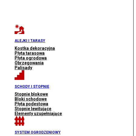
ALEJKI I TARASY
Kostka dekoracyjna
Płyta tarasowa
Płyta ogrodowa
Obrzegowania
Palisady
SCHODY I STOPNIE
Stopnie blokowe
Bloki schodowe
Płyta podestowa
Stopnie lewitujące
Elementy uzupełniające
SYSTEM OGRODZENIOWY