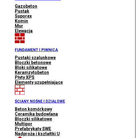
Gazobeton
Pustak
Suporex
Komin
Mur
Elewacja
FUNDAMENT I PIWNICA
Pustaki szalunkowe
Bloczki betonowe
Bloki silikatowe
Keramzytobeton
Płyty XPS
Elementy uzupełniające
ŚCIANY NOŚNE I DZIAŁOWE
Beton komórkowy
Ceramika budowlana
Bloczki silikatowe
Multipor
Prefabrykaty SWE
Nadproża i kształtki U