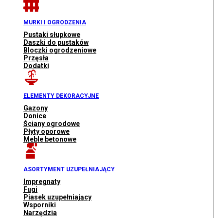
MURKI I OGRODZENIA
Pustaki słupkowe
Daszki do pustaków
Bloczki ogrodzeniowe
Przęsła
Dodatki
ELEMENTY DEKORACYJNE
Gazony
Donice
Ściany ogrodowe
Płyty oporowe
Meble betonowe
ASORTYMENT UZUPEŁNIAJĄCY
Impregnaty
Fugi
Piasek uzupełniający
Wsporniki
Narzędzia