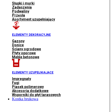
Słupki i murki
Zadaszenia
Podwaliny
Przęsła
Asortyment uzupełniający
ELEMENTY DEKORACYJNE
Gazony
Donice
Ściany ogrodowe
Płyty oporowe
Meble betonowe
ELEMENTY UZUPEŁNIAJĄCE
Impregnaty
Fugi
Piasek polimerowy
Akcesoria dodatkowe
Wsporniki do płyt tarasowych
Kostka brukowa