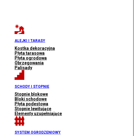
ALEJKI I TARASY
Kostka dekoracyjna
Płyta tarasowa
Płyta ogrodowa
Obrzegowania
Palisady
SCHODY I STOPNIE
Stopnie blokowe
Bloki schodowe
Płyta podestowa
Stopnie lewitujące
Elementy uzupełniające
SYSTEM OGRODZENIOWY