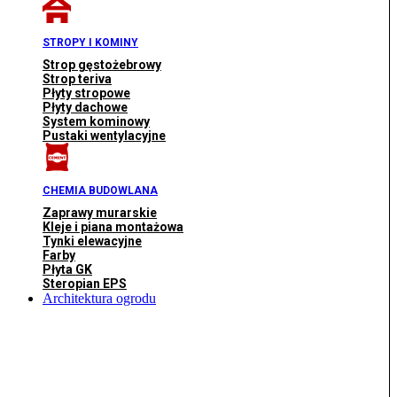
STROPY I KOMINY
Strop gęstożebrowy
Strop teriva
Płyty stropowe
Płyty dachowe
System kominowy
Pustaki wentylacyjne
CHEMIA BUDOWLANA
Zaprawy murarskie
Kleje i piana montażowa
Tynki elewacyjne
Farby
Płyta GK
Steropian EPS
Architektura ogrodu