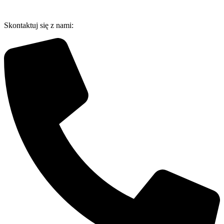
Przejdź
do
Skontaktuj się z nami:
treści