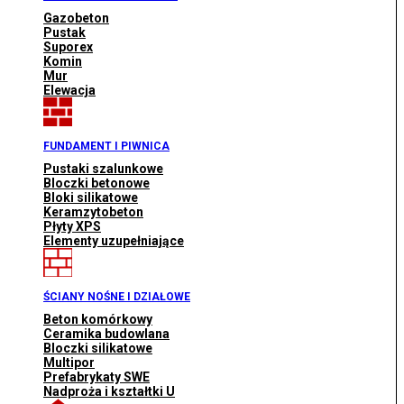
Gazobeton
Pustak
Suporex
Komin
Mur
Elewacja
FUNDAMENT I PIWNICA
Pustaki szalunkowe
Bloczki betonowe
Bloki silikatowe
Keramzytobeton
Płyty XPS
Elementy uzupełniające
ŚCIANY NOŚNE I DZIAŁOWE
Beton komórkowy
Ceramika budowlana
Bloczki silikatowe
Multipor
Prefabrykaty SWE
Nadproża i kształtki U