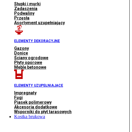
Słupki i murki
Zadaszenia
Podwaliny
Przęsła
Asortyment uzupełniający
ELEMENTY DEKORACYJNE
Gazony
Donice
Ściany ogrodowe
Płyty oporowe
Meble betonowe
ELEMENTY UZUPEŁNIAJĄCE
Impregnaty
Fugi
Piasek polimerowy
Akcesoria dodatkowe
Wsporniki do płyt tarasowych
Kostka brukowa