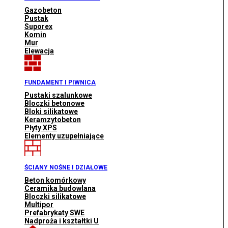
Gazobeton
Pustak
Suporex
Komin
Mur
Elewacja
FUNDAMENT I PIWNICA
Pustaki szalunkowe
Bloczki betonowe
Bloki silikatowe
Keramzytobeton
Płyty XPS
Elementy uzupełniające
ŚCIANY NOŚNE I DZIAŁOWE
Beton komórkowy
Ceramika budowlana
Bloczki silikatowe
Multipor
Prefabrykaty SWE
Nadproża i kształtki U