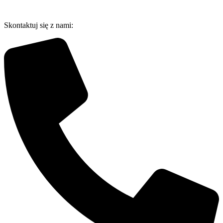
Przejdź
do
Skontaktuj się z nami:
treści