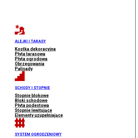
ALEJKI I TARASY
Kostka dekoracyjna
Płyta tarasowa
Płyta ogrodowa
Obrzegowania
Palisady
SCHODY I STOPNIE
Stopnie blokowe
Bloki schodowe
Płyta podestowa
Stopnie lewitujące
Elementy uzupełniające
SYSTEM OGRODZENIOWY