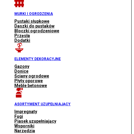
MURKI I OGRODZENIA
Pustaki słupkowe
Daszki do pustaków
Bloczki ogrodzeniowe
Przęsła
Dodatki
ELEMENTY DEKORACYJNE
Gazony
Donice
Ściany ogrodowe
Płyty oporowe
Meble betonowe
ASORTYMENT UZUPEŁNIAJĄCY
Impregnaty
Fugi
Piasek uzupełniający
Wsporniki
Narzędzia