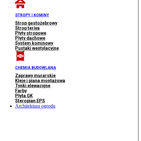
STROPY I KOMINY
Strop gęstożebrowy
Strop teriva
Płyty stropowe
Płyty dachowe
System kominowy
Pustaki wentylacyjne
CHEMIA BUDOWLANA
Zaprawy murarskie
Kleje i piana montażowa
Tynki elewacyjne
Farby
Płyta GK
Steropian EPS
Architektura ogrodu