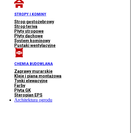
STROPY I KOMINY
Strop gęstożebrowy
Strop teriva
Płyty stropowe
Płyty dachowe
System kominowy
Pustaki wentylacyjne
CHEMIA BUDOWLANA
Zaprawy murarskie
Kleje i piana montażowa
Tynki elewacyjne
Farby
Płyta GK
Steropian EPS
Architektura ogrodu