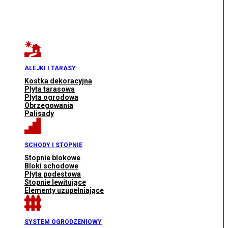
ALEJKI I TARASY
Kostka dekoracyjna
Płyta tarasowa
Płyta ogrodowa
Obrzegowania
Palisady
SCHODY I STOPNIE
Stopnie blokowe
Bloki schodowe
Płyta podestowa
Stopnie lewitujące
Elementy uzupełniające
SYSTEM OGRODZENIOWY