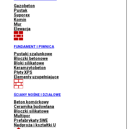
Gazobeton
Pustak
Suporex
Komin
Mur
Elewacja
FUNDAMENT I PIWNICA
Pustaki szalunkowe
Bloczki betonowe
Bloki silikatowe
Keramzytobeton
Płyty XPS
Elementy uzupełniające
ŚCIANY NOŚNE I DZIAŁOWE
Beton komórkowy
Ceramika budowlana
Bloczki silikatowe
Multipor
Prefabrykaty SWE
Nadproża i kształtki U