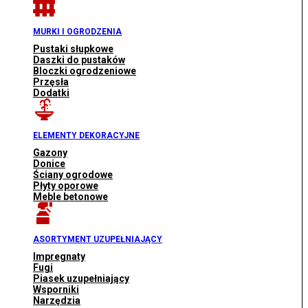
MURKI I OGRODZENIA
Pustaki słupkowe
Daszki do pustaków
Bloczki ogrodzeniowe
Przęsła
Dodatki
ELEMENTY DEKORACYJNE
Gazony
Donice
Ściany ogrodowe
Płyty oporowe
Meble betonowe
ASORTYMENT UZUPEŁNIAJĄCY
Impregnaty
Fugi
Piasek uzupełniający
Wsporniki
Narzędzia