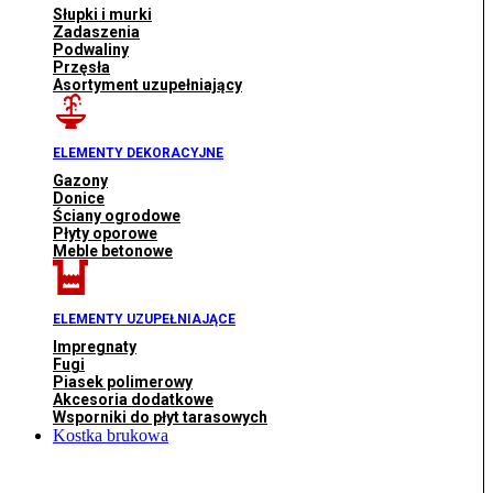
Słupki i murki
Zadaszenia
Podwaliny
Przęsła
Asortyment uzupełniający
ELEMENTY DEKORACYJNE
Gazony
Donice
Ściany ogrodowe
Płyty oporowe
Meble betonowe
ELEMENTY UZUPEŁNIAJĄCE
Impregnaty
Fugi
Piasek polimerowy
Akcesoria dodatkowe
Wsporniki do płyt tarasowych
Kostka brukowa