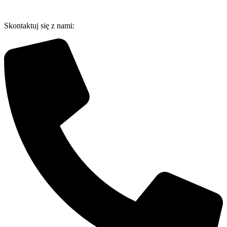
Przejdź
do
Skontaktuj się z nami:
treści