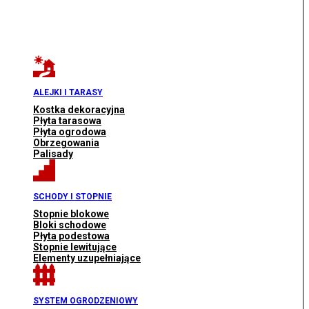
ALEJKI I TARASY
Kostka dekoracyjna
Płyta tarasowa
Płyta ogrodowa
Obrzegowania
Palisady
SCHODY I STOPNIE
Stopnie blokowe
Bloki schodowe
Płyta podestowa
Stopnie lewitujące
Elementy uzupełniające
SYSTEM OGRODZENIOWY