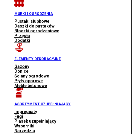
MURKI I OGRODZENIA
Pustaki słupkowe
Daszki do pustaków
Bloczki ogrodzeniowe
Przęsła
Dodatki
ELEMENTY DEKORACYJNE
Gazony
Donice
Ściany ogrodowe
Płyty oporowe
Meble betonowe
ASORTYMENT UZUPEŁNIAJĄCY
Impregnaty
Fugi
Piasek uzupełniający
Wsporniki
Narzędzia