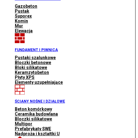
Gazobeton
Pustak
Suporex
Komin
Mur
Elewacja
FUNDAMENT I PIWNICA
Pustaki szalunkowe
Bloczki betonowe
Bloki silikatowe
Keramzytobeton
Płyty XPS
Elementy uzupełniające
ŚCIANY NOŚNE I DZIAŁOWE
Beton komórkowy
Ceramika budowlana
Bloczki silikatowe
Multipor
Prefabrykaty SWE
Nadproża i kształtki U