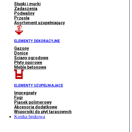
Słupki i murki
Zadaszenia
Podwaliny
Przęsła
Asortyment uzupełniający
ELEMENTY DEKORACYJNE
Gazony
Donice
Ściany ogrodowe
Płyty oporowe
Meble betonowe
ELEMENTY UZUPEŁNIAJĄCE
Impregnaty
Fugi
Piasek polimerowy
Akcesoria dodatkowe
Wsporniki do płyt tarasowych
Kostka brukowa