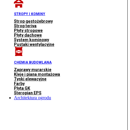
STROPY I KOMINY
Strop gęstożebrowy
Strop teriva
Płyty stropowe
Płyty dachowe
System kominowy
Pustaki wentylacyjne
CHEMIA BUDOWLANA
Zaprawy murarskie
Kleje i piana montażowa
Tynki elewacyjne
Farby
Płyta GK
Steropian EPS
Architektura ogrodu