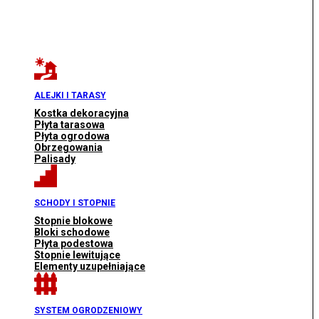
ALEJKI I TARASY
Kostka dekoracyjna
Płyta tarasowa
Płyta ogrodowa
Obrzegowania
Palisady
SCHODY I STOPNIE
Stopnie blokowe
Bloki schodowe
Płyta podestowa
Stopnie lewitujące
Elementy uzupełniające
SYSTEM OGRODZENIOWY