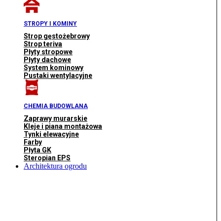
STROPY I KOMINY
Strop gęstożebrowy
Strop teriva
Płyty stropowe
Płyty dachowe
System kominowy
Pustaki wentylacyjne
CHEMIA BUDOWLANA
Zaprawy murarskie
Kleje i piana montażowa
Tynki elewacyjne
Farby
Płyta GK
Steropian EPS
Architektura ogrodu