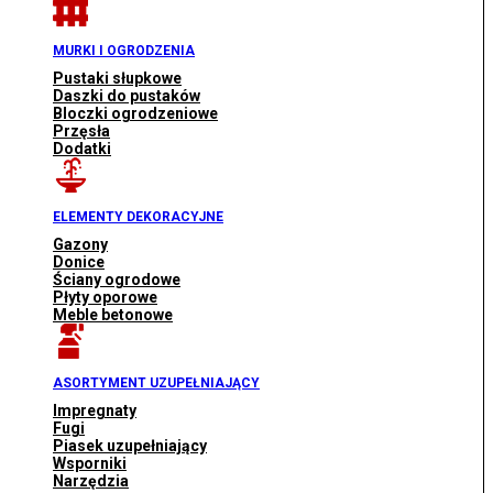
MURKI I OGRODZENIA
Pustaki słupkowe
Daszki do pustaków
Bloczki ogrodzeniowe
Przęsła
Dodatki
ELEMENTY DEKORACYJNE
Gazony
Donice
Ściany ogrodowe
Płyty oporowe
Meble betonowe
ASORTYMENT UZUPEŁNIAJĄCY
Impregnaty
Fugi
Piasek uzupełniający
Wsporniki
Narzędzia