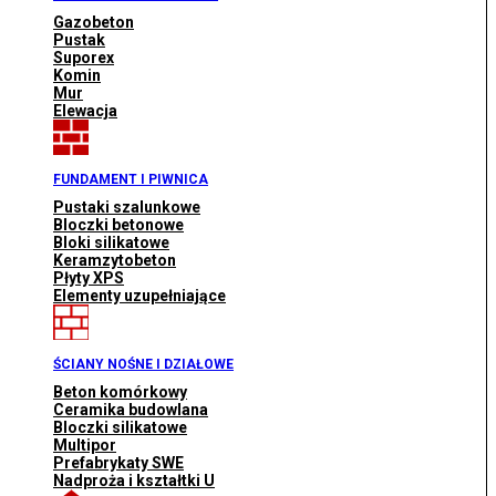
Gazobeton
Pustak
Suporex
Komin
Mur
Elewacja
FUNDAMENT I PIWNICA
Pustaki szalunkowe
Bloczki betonowe
Bloki silikatowe
Keramzytobeton
Płyty XPS
Elementy uzupełniające
ŚCIANY NOŚNE I DZIAŁOWE
Beton komórkowy
Ceramika budowlana
Bloczki silikatowe
Multipor
Prefabrykaty SWE
Nadproża i kształtki U