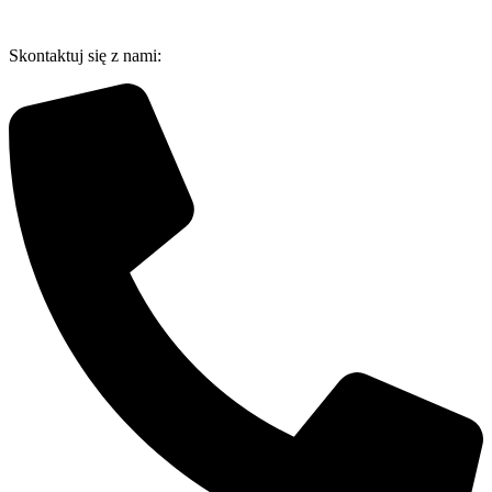
Przejdź
do
Skontaktuj się z nami:
treści