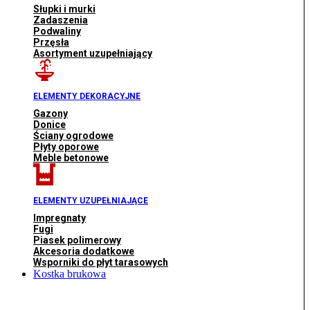
Słupki i murki
Zadaszenia
Podwaliny
Przęsła
Asortyment uzupełniający
ELEMENTY DEKORACYJNE
Gazony
Donice
Ściany ogrodowe
Płyty oporowe
Meble betonowe
ELEMENTY UZUPEŁNIAJĄCE
Impregnaty
Fugi
Piasek polimerowy
Akcesoria dodatkowe
Wsporniki do płyt tarasowych
Kostka brukowa