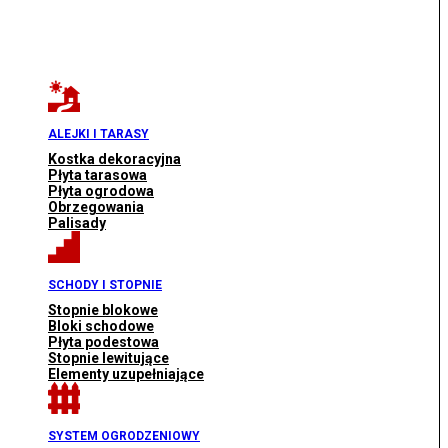
ALEJKI I TARASY
Kostka dekoracyjna
Płyta tarasowa
Płyta ogrodowa
Obrzegowania
Palisady
SCHODY I STOPNIE
Stopnie blokowe
Bloki schodowe
Płyta podestowa
Stopnie lewitujące
Elementy uzupełniające
SYSTEM OGRODZENIOWY