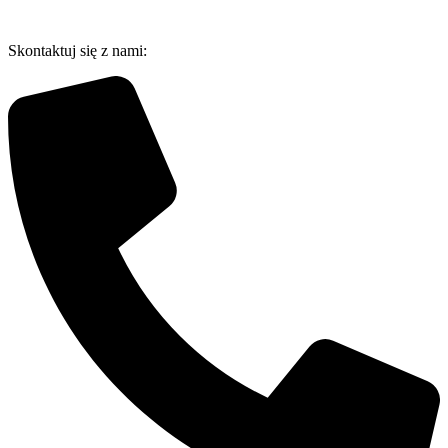
Przejdź
do
Skontaktuj się z nami:
treści