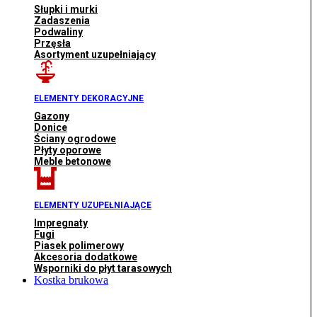
Słupki i murki
Zadaszenia
Podwaliny
Przęsła
Asortyment uzupełniający
ELEMENTY DEKORACYJNE
Gazony
Donice
Ściany ogrodowe
Płyty oporowe
Meble betonowe
ELEMENTY UZUPEŁNIAJĄCE
Impregnaty
Fugi
Piasek polimerowy
Akcesoria dodatkowe
Wsporniki do płyt tarasowych
Kostka brukowa