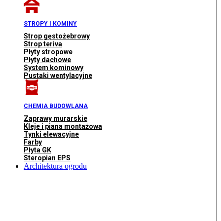
STROPY I KOMINY
Strop gęstożebrowy
Strop teriva
Płyty stropowe
Płyty dachowe
System kominowy
Pustaki wentylacyjne
CHEMIA BUDOWLANA
Zaprawy murarskie
Kleje i piana montażowa
Tynki elewacyjne
Farby
Płyta GK
Steropian EPS
Architektura ogrodu