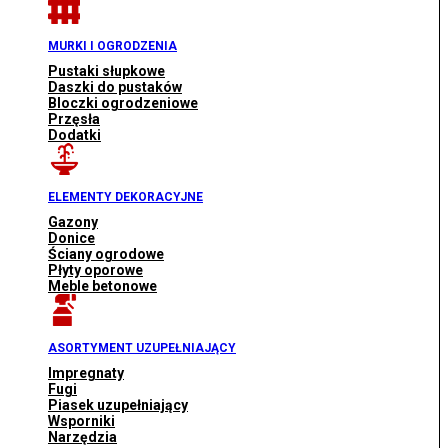
MURKI I OGRODZENIA
Pustaki słupkowe
Daszki do pustaków
Bloczki ogrodzeniowe
Przęsła
Dodatki
ELEMENTY DEKORACYJNE
Gazony
Donice
Ściany ogrodowe
Płyty oporowe
Meble betonowe
ASORTYMENT UZUPEŁNIAJĄCY
Impregnaty
Fugi
Piasek uzupełniający
Wsporniki
Narzędzia