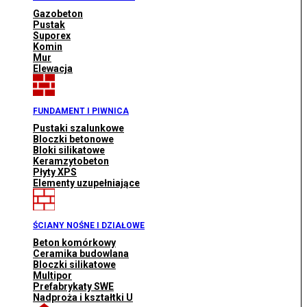
Gazobeton
Pustak
Suporex
Komin
Mur
Elewacja
FUNDAMENT I PIWNICA
Pustaki szalunkowe
Bloczki betonowe
Bloki silikatowe
Keramzytobeton
Płyty XPS
Elementy uzupełniające
ŚCIANY NOŚNE I DZIAŁOWE
Beton komórkowy
Ceramika budowlana
Bloczki silikatowe
Multipor
Prefabrykaty SWE
Nadproża i kształtki U