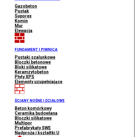
Gazobeton
Pustak
Suporex
Komin
Mur
Elewacja
FUNDAMENT I PIWNICA
Pustaki szalunkowe
Bloczki betonowe
Bloki silikatowe
Keramzytobeton
Płyty XPS
Elementy uzupełniające
ŚCIANY NOŚNE I DZIAŁOWE
Beton komórkowy
Ceramika budowlana
Bloczki silikatowe
Multipor
Prefabrykaty SWE
Nadproża i kształtki U