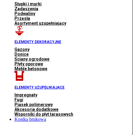
Słupki i murki
Zadaszenia
Podwaliny
Przęsła
Asortyment uzupełniający
ELEMENTY DEKORACYJNE
Gazony
Donice
Ściany ogrodowe
Płyty oporowe
Meble betonowe
ELEMENTY UZUPEŁNIAJĄCE
Impregnaty
Fugi
Piasek polimerowy
Akcesoria dodatkowe
Wsporniki do płyt tarasowych
Kostka brukowa