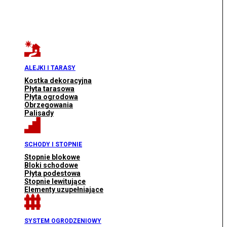
ALEJKI I TARASY
Kostka dekoracyjna
Płyta tarasowa
Płyta ogrodowa
Obrzegowania
Palisady
SCHODY I STOPNIE
Stopnie blokowe
Bloki schodowe
Płyta podestowa
Stopnie lewitujące
Elementy uzupełniające
SYSTEM OGRODZENIOWY