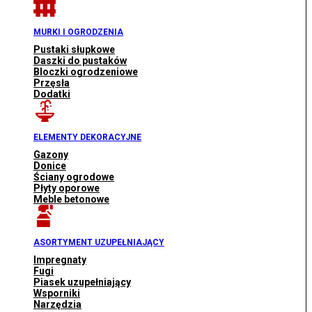
MURKI I OGRODZENIA
Pustaki słupkowe
Daszki do pustaków
Bloczki ogrodzeniowe
Przęsła
Dodatki
ELEMENTY DEKORACYJNE
Gazony
Donice
Ściany ogrodowe
Płyty oporowe
Meble betonowe
ASORTYMENT UZUPEŁNIAJĄCY
Impregnaty
Fugi
Piasek uzupełniający
Wsporniki
Narzędzia