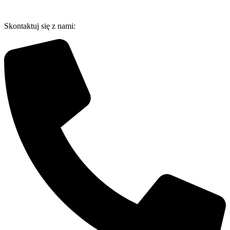
Przejdź
do
Skontaktuj się z nami:
treści