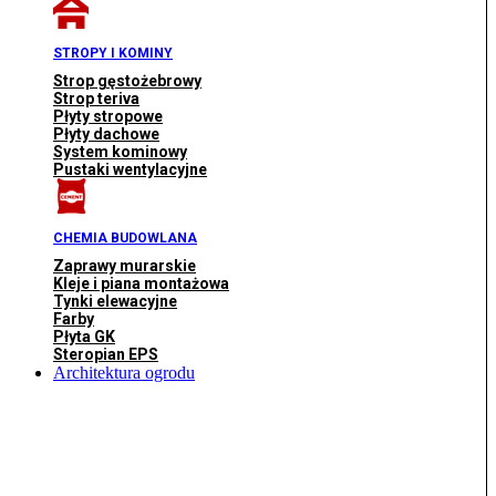
STROPY I KOMINY
Strop gęstożebrowy
Strop teriva
Płyty stropowe
Płyty dachowe
System kominowy
Pustaki wentylacyjne
CHEMIA BUDOWLANA
Zaprawy murarskie
Kleje i piana montażowa
Tynki elewacyjne
Farby
Płyta GK
Steropian EPS
Architektura ogrodu