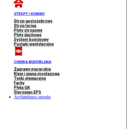
STROPY I KOMINY
Strop gęstożebrowy
Strop teriva
Płyty stropowe
Płyty dachowe
System kominowy
Pustaki wentylacyjne
CHEMIA BUDOWLANA
Zaprawy murarskie
Kleje i piana montażowa
Tynki elewacyjne
Farby
Płyta GK
Steropian EPS
Architektura ogrodu