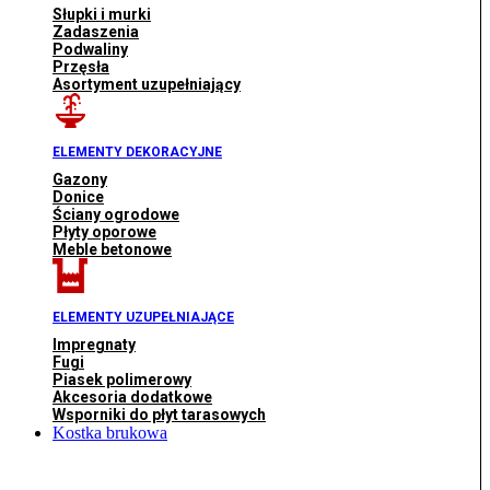
Słupki i murki
Zadaszenia
Podwaliny
Przęsła
Asortyment uzupełniający
ELEMENTY DEKORACYJNE
Gazony
Donice
Ściany ogrodowe
Płyty oporowe
Meble betonowe
ELEMENTY UZUPEŁNIAJĄCE
Impregnaty
Fugi
Piasek polimerowy
Akcesoria dodatkowe
Wsporniki do płyt tarasowych
Kostka brukowa