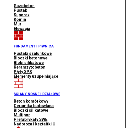
Gazobeton
Pustak
Suporex
Komin
Mur
Elewacja
FUNDAMENT I PIWNICA
Pustaki szalunkowe
Bloczki betonowe
Bloki silikatowe
Keramzytobeton
Płyty XPS
Elementy uzupełniające
ŚCIANY NOŚNE I DZIAŁOWE
Beton komórkowy
Ceramika budowlana
Bloczki silikatowe
Multipor
Prefabrykaty SWE
Nadproża i kształtki U