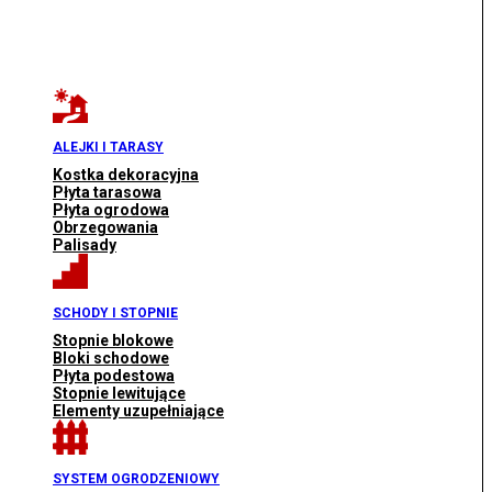
ALEJKI I TARASY
Kostka dekoracyjna
Płyta tarasowa
Płyta ogrodowa
Obrzegowania
Palisady
SCHODY I STOPNIE
Stopnie blokowe
Bloki schodowe
Płyta podestowa
Stopnie lewitujące
Elementy uzupełniające
SYSTEM OGRODZENIOWY