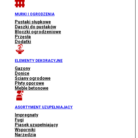
MURKI I OGRODZENIA
Pustaki słupkowe
Daszki do pustaków
Bloczki ogrodzeniowe
Przęsła
Dodatki
ELEMENTY DEKORACYJNE
Gazony
Donice
Ściany ogrodowe
Płyty oporowe
Meble betonowe
ASORTYMENT UZUPEŁNIAJĄCY
Impregnaty
Fugi
Piasek uzupełniający
Wsporniki
Narzędzia