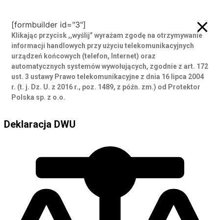
Zamów rozmowę
[formbuilder id="3"]
Klikając przycisk ,,wyślij” wyrażam zgodę
na otrzymywanie
informacji handlowych przy użyciu telekomunikacyjnych
urządzeń końcowych (telefon, Internet) oraz
automatycznych systemów wywołujących, zgodnie z art. 172
ust. 3 ustawy Prawo telekomunikacyjne z dnia 16 lipca 2004
r. (t. j. Dz. U. z 2016 r., poz. 1489, z późn. zm.) od Protektor
Polska sp. z o.o.
Deklaracja DWU
Deklaracja DWU