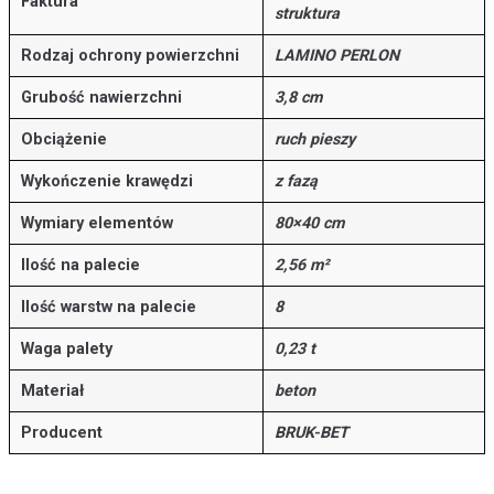
Faktura
struktura
Rodzaj ochrony powierzchni
LAMINO PERLON
Grubość nawierzchni
3,8 cm
Obciążenie
ruch pieszy
Wykończenie krawędzi
z fazą
Wymiary elementów
80×40 cm
Ilość na palecie
2,56 m²
Ilość warstw na palecie
8
Waga palety
0,23 t
Materiał
beton
Producent
BRUK-BET