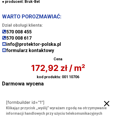
● producent:
Bruk-Bet
WARTO POROZMAWIAĆ:
Dział obsługi klienta:
570 008 455
570 008 617
info@protektor-polska.pl
formularz kontaktowy
Cena
172,92
zł
/ m²
kod produktu:
001 10706
Darmowa wycena
Darmowa wycena
[formbuilder id="1"]
Klikając przycisk ,,wyślij” wyrażam zgodę
na otrzymywanie
informacji handlowych przy użyciu telekomunikacyjnych