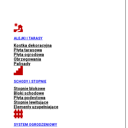
ALEJKI I TARASY
Kostka dekoracyjna
Płyta tarasowa
Płyta ogrodowa
Obrzegowania
Palisady
SCHODY I STOPNIE
Stopnie blokowe
Bloki schodowe
Płyta podestowa
Stopnie lewitujące
Elementy uzupełniające
SYSTEM OGRODZENIOWY