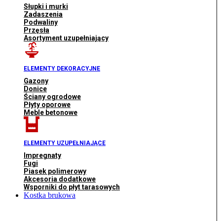
Słupki i murki
Zadaszenia
Podwaliny
Przęsła
Asortyment uzupełniający
ELEMENTY DEKORACYJNE
Gazony
Donice
Ściany ogrodowe
Płyty oporowe
Meble betonowe
ELEMENTY UZUPEŁNIAJĄCE
Impregnaty
Fugi
Piasek polimerowy
Akcesoria dodatkowe
Wsporniki do płyt tarasowych
Kostka brukowa