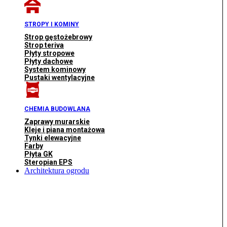
STROPY I KOMINY
Strop gęstożebrowy
Strop teriva
Płyty stropowe
Płyty dachowe
System kominowy
Pustaki wentylacyjne
CHEMIA BUDOWLANA
Zaprawy murarskie
Kleje i piana montażowa
Tynki elewacyjne
Farby
Płyta GK
Steropian EPS
Architektura ogrodu