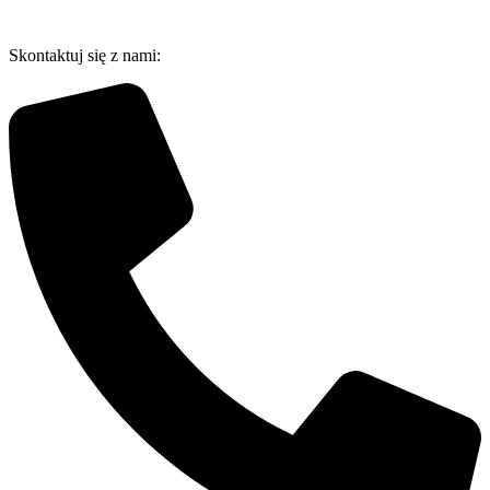
Przejdź
do
Skontaktuj się z nami:
treści