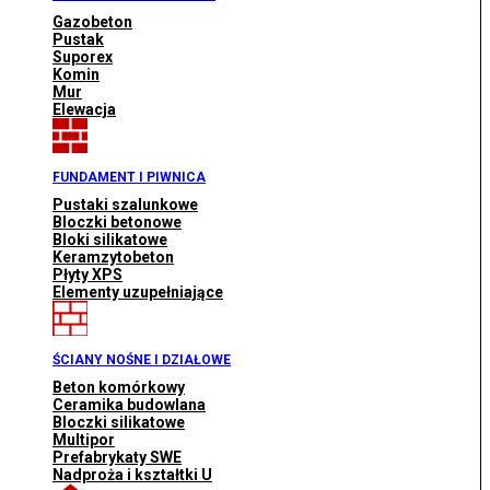
Gazobeton
Pustak
Suporex
Komin
Mur
Elewacja
FUNDAMENT I PIWNICA
Pustaki szalunkowe
Bloczki betonowe
Bloki silikatowe
Keramzytobeton
Płyty XPS
Elementy uzupełniające
ŚCIANY NOŚNE I DZIAŁOWE
Beton komórkowy
Ceramika budowlana
Bloczki silikatowe
Multipor
Prefabrykaty SWE
Nadproża i kształtki U