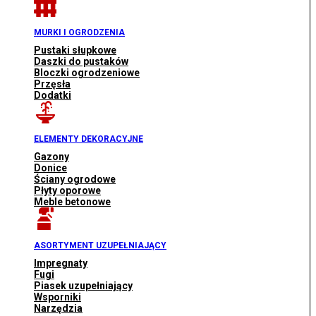
MURKI I OGRODZENIA
Pustaki słupkowe
Daszki do pustaków
Bloczki ogrodzeniowe
Przęsła
Dodatki
ELEMENTY DEKORACYJNE
Gazony
Donice
Ściany ogrodowe
Płyty oporowe
Meble betonowe
ASORTYMENT UZUPEŁNIAJĄCY
Impregnaty
Fugi
Piasek uzupełniający
Wsporniki
Narzędzia