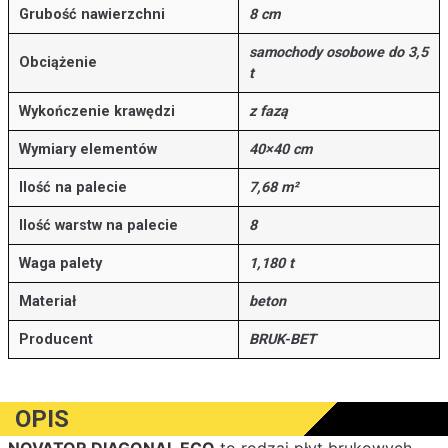
Grubość nawierzchni
8 cm
samochody osobowe do 3,5
Obciążenie
t
Wykończenie krawędzi
z fazą
Wymiary elementów
40×40 cm
Ilość na palecie
7,68 m²
Ilość warstw na palecie
8
Waga palety
1,180 t
Materiał
beton
Producent
BRUK-BET
OPIS