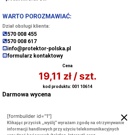
WARTO POROZMAWIAĆ:
Dział obsługi klienta:
570 008 455
570 008 617
info@protektor-polska.pl
formularz kontaktowy
Cena
19,11
zł
/ szt.
kod produktu:
001 10614
Darmowa wycena
Darmowa wycena
[formbuilder id="1"]
Klikając przycisk ,,wyślij” wyrażam zgodę
na otrzymywanie
informacji handlowych przy użyciu telekomunikacyjnych