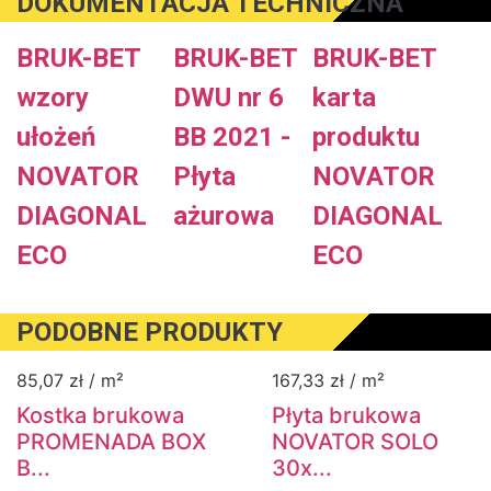
DOKUMENTACJA TECHNICZNA
BRUK-BET
BRUK-BET
BRUK-BET
wzory
DWU nr 6
karta
ułożeń
BB 2021 -
produktu
NOVATOR
Płyta
NOVATOR
DIAGONAL
ażurowa
DIAGONAL
ECO
ECO
PODOBNE PRODUKTY
85,07
zł
/ m²
167,33
zł
/ m²
Kostka brukowa
Płyta brukowa
PROMENADA BOX
NOVATOR SOLO
B...
30x...