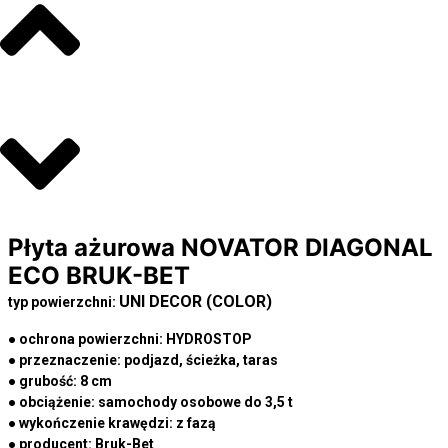
Płyta ażurowa NOVATOR DIAGONAL
ECO BRUK-BET
UNI DECOR (COLOR)
typ powierzchni:
● ochrona powierzchni:
HYDROSTOP
● przeznaczenie:
podjazd, ścieżka, taras
● grubość:
8 cm
● obciążenie:
samochody osobowe do 3,5 t
● wykończenie krawędzi:
z fazą
● producent:
Bruk-Bet