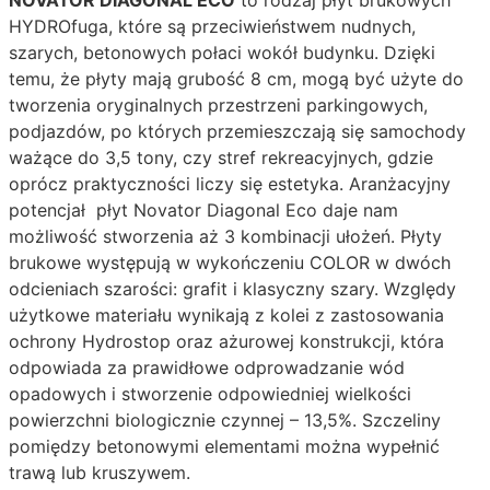
NOVATOR DIAGONAL ECO
to rodzaj płyt brukowych
HYDROfuga, które są przeciwieństwem nudnych,
szarych, betonowych połaci wokół budynku. Dzięki
temu, że płyty mają grubość 8 cm, mogą być użyte do
tworzenia oryginalnych przestrzeni parkingowych,
podjazdów, po których przemieszczają się samochody
ważące do 3,5 tony, czy stref rekreacyjnych, gdzie
oprócz praktyczności liczy się estetyka. Aranżacyjny
potencjał płyt Novator Diagonal Eco daje nam
możliwość stworzenia aż 3 kombinacji ułożeń. Płyty
brukowe występują w wykończeniu COLOR w dwóch
odcieniach szarości: grafit i klasyczny szary. Względy
użytkowe materiału wynikają z kolei z zastosowania
ochrony Hydrostop oraz ażurowej konstrukcji, która
odpowiada za prawidłowe odprowadzanie wód
opadowych i stworzenie odpowiedniej wielkości
powierzchni biologicznie czynnej – 13,5%. Szczeliny
pomiędzy betonowymi elementami można wypełnić
trawą lub kruszywem.